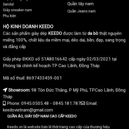
Quần tây nam
Sandal
Giày sneaker nam
Quần Jeans nam
Phụ kiện
HỘ KINH DOANH KEEDO
Các sản phẩm giày dép
KEEDO
được làm từ
da bò
thật nguyên
miếng 100%, chất liệu da mềm mại, dẻo dai, bền, đẹp, sang trọng
và đẳng cấp
Giấy phép ĐKKD số 51A8016642 cấp ngày 02/03/2021 tại
Phòng tài chính kế hoạch TP Cao Lãnh, Đồng Tháp
Mã số thuế: 8697433459-001
Showroom:
98 Tôn Đức Thắng, P Mỹ Phú, TP.Cao Lãnh, Đồng
Tháp
Phone: 0945.0505.48 - 0845.181.787
Email:
keedovietnam@gmail.com
QUẦN ÁO, GIÀY DÉP NAM CAO CẤP KEEDO
Keedo.vn là website bán lẻ thời trang cao cấp của thương hiệu