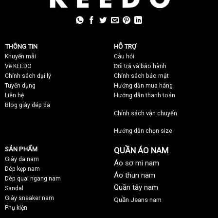
THÔNG TIN
HỖ TRỢ
Khuyến mãi
C
âu hỏi
Về KEEDO
Đổi trả và bảo hành
Chính sách đại lý
Chính sách bảo mật
Tuyển dụng
Hướng dẫn mua hàng
Liên hệ
Hướng dẫn thanh toán
Blog giày dép da
Chính sách vận chuyển
Hướng dẫn chọn size
SẢN PHẨM
QUẦN ÁO NAM
Giày da nam
Áo sơ mi nam
Dép kẹp nam
Áo thun nam
Dép quai ngang nam
Quần tây nam
Sandal
Giày sneaker nam
Quần Jeans nam
Phụ kiện