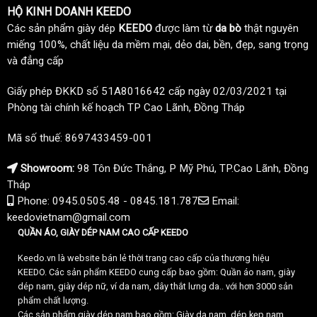
HỘ KINH DOANH KEEDO
Các sản phẩm giày dép
KEEDO
được làm từ
da bò
thật nguyên
miếng 100%, chất liệu da mềm mại, dẻo dai, bền, đẹp, sang trọng
và đẳng cấp
Giấy phép ĐKKD số 51A8016642 cấp ngày 02/03/2021 tại
Phòng tài chính kế hoạch TP Cao Lãnh, Đồng Tháp
Mã số thuế: 8697433459-001
Showroom:
98 Tôn Đức Thắng, P Mỹ Phú, TP.Cao Lãnh, Đồng
Tháp
Phone: 0945.0505.48 - 0845.181.787
Email:
keedovietnam@gmail.com
QUẦN ÁO, GIÀY DÉP NAM CAO CẤP KEEDO
Keedo.vn là website bán lẻ thời trang cao cấp của thương hiệu
KEEDO. Các sản phẩm KEEDO cung cấp bao gồm: Quần áo nam, giày
dép nam, giày dép nữ, ví da nam, dây thắt lưng da.. với hơn 3000 sản
phẩm chất lượng.
Các sản phẩm giày dép nam bao gồm: Giày da nam, dép kẹp nam,