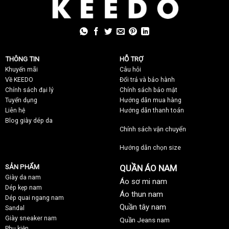
THÔNG TIN
HỖ TRỢ
Khuyến mãi
C
âu hỏi
Về KEEDO
Đổi trả và bảo hành
Chính sách đại lý
Chính sách bảo mật
Tuyển dụng
Hướng dẫn mua hàng
Liên hệ
Hướng dẫn thanh toán
Blog giày dép da
Chính sách vận chuyển
Hướng dẫn chọn size
SẢN PHẨM
QUẦN ÁO NAM
Giày da nam
Áo sơ mi nam
Dép kẹp nam
Áo thun nam
Dép quai ngang nam
Quần tây nam
Sandal
Giày sneaker nam
Quần Jeans nam
Phụ kiện