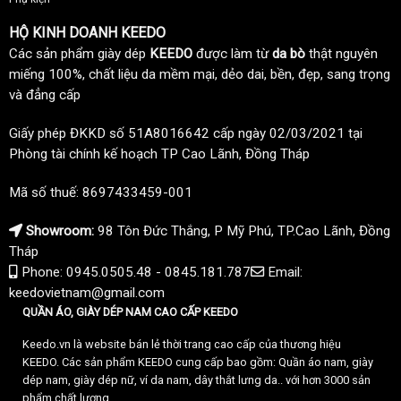
HỘ KINH DOANH KEEDO
Các sản phẩm giày dép
KEEDO
được làm từ
da bò
thật nguyên
miếng 100%, chất liệu da mềm mại, dẻo dai, bền, đẹp, sang trọng
và đẳng cấp
Giấy phép ĐKKD số 51A8016642 cấp ngày 02/03/2021 tại
Phòng tài chính kế hoạch TP Cao Lãnh, Đồng Tháp
Mã số thuế: 8697433459-001
Showroom:
98 Tôn Đức Thắng, P Mỹ Phú, TP.Cao Lãnh, Đồng
Tháp
Phone: 0945.0505.48 - 0845.181.787
Email:
keedovietnam@gmail.com
QUẦN ÁO, GIÀY DÉP NAM CAO CẤP KEEDO
Keedo.vn là website bán lẻ thời trang cao cấp của thương hiệu
KEEDO. Các sản phẩm KEEDO cung cấp bao gồm: Quần áo nam, giày
dép nam, giày dép nữ, ví da nam, dây thắt lưng da.. với hơn 3000 sản
phẩm chất lượng.