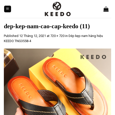
Skip
to
content
dep-kep-nam-cao-cap-keedo (11)
Published
12 Tháng 12, 2021
at
720 × 720
in
Dép kẹp nam hàng hiệu
KEEDO TNG3558-4