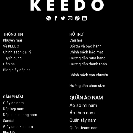
THÔNG TIN
HỖ TRỢ
Khuyến mãi
C
âu hỏi
Về KEEDO
Đổi trả và bảo hành
Chính sách đại lý
Chính sách bảo mật
Tuyển dụng
Hướng dẫn mua hàng
Liên hệ
Hướng dẫn thanh toán
Blog giày dép da
Chính sách vận chuyển
Hướng dẫn chọn size
SẢN PHẨM
QUẦN ÁO NAM
Giày da nam
Áo sơ mi nam
Dép kẹp nam
Áo thun nam
Dép quai ngang nam
Quần tây nam
Sandal
Giày sneaker nam
Quần Jeans nam
Phụ kiện