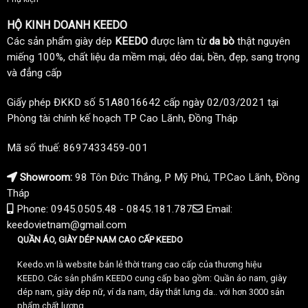
HỘ KINH DOANH KEEDO
Các sản phẩm giày dép
KEEDO
được làm từ
da bò
thật nguyên
miếng 100%, chất liệu da mềm mại, dẻo dai, bền, đẹp, sang trọng
và đẳng cấp
Giấy phép ĐKKD số 51A8016642 cấp ngày 02/03/2021 tại
Phòng tài chính kế hoạch TP Cao Lãnh, Đồng Tháp
Mã số thuế: 8697433459-001
Showroom:
98 Tôn Đức Thắng, P Mỹ Phú, TP.Cao Lãnh, Đồng
Tháp
Phone: 0945.0505.48 - 0845.181.787
Email:
keedovietnam@gmail.com
QUẦN ÁO, GIÀY DÉP NAM CAO CẤP KEEDO
Keedo.vn là website bán lẻ thời trang cao cấp của thương hiệu
KEEDO. Các sản phẩm KEEDO cung cấp bao gồm: Quần áo nam, giày
dép nam, giày dép nữ, ví da nam, dây thắt lưng da.. với hơn 3000 sản
phẩm chất lượng.