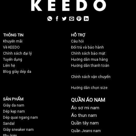
THÔNG TIN
HỖ TRỢ
Khuyến mãi
C
âu hỏi
Về KEEDO
Đổi trả và bảo hành
Chính sách đại lý
Chính sách bảo mật
Tuyển dụng
Hướng dẫn mua hàng
Liên hệ
Hướng dẫn thanh toán
Blog giày dép da
Chính sách vận chuyển
Hướng dẫn chọn size
SẢN PHẨM
QUẦN ÁO NAM
Giày da nam
Áo sơ mi nam
Dép kẹp nam
Áo thun nam
Dép quai ngang nam
Quần tây nam
Sandal
Giày sneaker nam
Quần Jeans nam
Phụ kiện