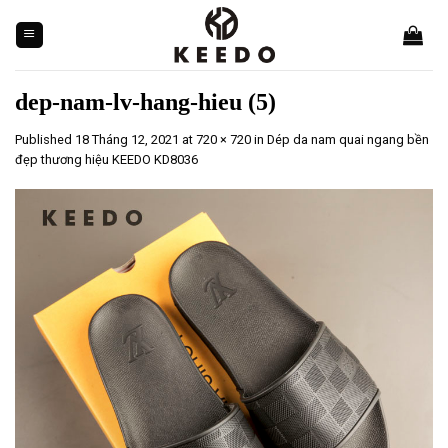
Skip
to
content
dep-nam-lv-hang-hieu (5)
Published
18 Tháng 12, 2021
at
720 × 720
in
Dép da nam quai ngang bền
đẹp thương hiệu KEEDO KD8036