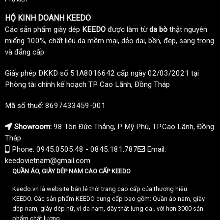
HỘ KINH DOANH KEEDO
Các sản phẩm giày dép
KEEDO
được làm từ
da bò
thật nguyên
miếng 100%, chất liệu da mềm mại, dẻo dai, bền, đẹp, sang trọng
và đẳng cấp
Giấy phép ĐKKD số 51A8016642 cấp ngày 02/03/2021 tại
Phòng tài chính kế hoạch TP Cao Lãnh, Đồng Tháp
Mã số thuế: 8697433459-001
Showroom:
98 Tôn Đức Thắng, P Mỹ Phú, TP.Cao Lãnh, Đồng
Tháp
Phone: 0945.0505.48 - 0845.181.787
Email:
keedovietnam@gmail.com
QUẦN ÁO, GIÀY DÉP NAM CAO CẤP KEEDO
Keedo.vn là website bán lẻ thời trang cao cấp của thương hiệu
KEEDO. Các sản phẩm KEEDO cung cấp bao gồm: Quần áo nam, giày
dép nam, giày dép nữ, ví da nam, dây thắt lưng da.. với hơn 3000 sản
phẩm chất lượng.