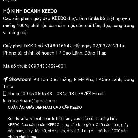
HỘ KINH DOANH KEEDO
Các sản phẩm giày dép
KEEDO
được làm từ
da bò
thật nguyên
miếng 100%, chất liệu da mềm mại, dẻo dai, bền, đẹp, sang trọng
và đẳng cấp
Giấy phép ĐKKD số 51A8016642 cấp ngày 02/03/2021 tại
Phòng tài chính kế hoạch TP Cao Lãnh, Đồng Tháp
Mã số thuế: 8697433459-001
Showroom:
98 Tôn Đức Thắng, P Mỹ Phú, TP.Cao Lãnh, Đồng
Tháp
Phone: 0945.0505.48 - 0845.181.787
Email:
keedovietnam@gmail.com
QUẦN ÁO, GIÀY DÉP NAM CAO CẤP KEEDO
Keedo.vn là website bán lẻ thời trang cao cấp của thương hiệu
KEEDO. Các sản phẩm KEEDO cung cấp bao gồm: Quần áo nam, giày
dép nam, giày dép nữ, ví da nam, dây thắt lưng da.. với hơn 3000 sản
phẩm chất lượng.