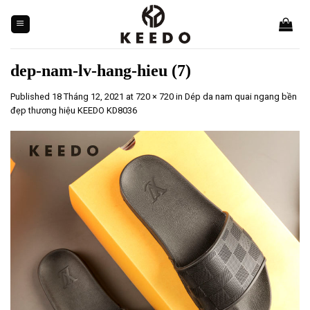
Skip
to
content
dep-nam-lv-hang-hieu (7)
Published
18 Tháng 12, 2021
at
720 × 720
in
Dép da nam quai ngang bền
đẹp thương hiệu KEEDO KD8036