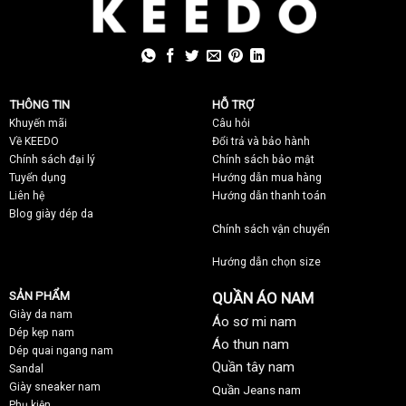
THÔNG TIN
HỖ TRỢ
Khuyến mãi
C
âu hỏi
Về KEEDO
Đổi trả và bảo hành
Chính sách đại lý
Chính sách bảo mật
Tuyển dụng
Hướng dẫn mua hàng
Liên hệ
Hướng dẫn thanh toán
Blog giày dép da
Chính sách vận chuyển
Hướng dẫn chọn size
SẢN PHẨM
QUẦN ÁO NAM
Giày da nam
Áo sơ mi nam
Dép kẹp nam
Áo thun nam
Dép quai ngang nam
Quần tây nam
Sandal
Giày sneaker nam
Quần Jeans nam
Phụ kiện