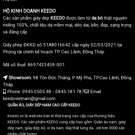
HỘ KINH DOANH KEEDO
Các sản phẩm giày dép
KEEDO
được làm từ
da bò
thật nguyên
miếng 100%, chất liệu da mềm mại, dẻo dai, bền, đẹp, sang trọng
và đẳng cấp
Giấy phép ĐKKD số 51A8016642 cấp ngày 02/03/2021 tại
Phòng tài chính kế hoạch TP Cao Lãnh, Đồng Tháp
Mã số thuế: 8697433459-001
Showroom:
98 Tôn Đức Thắng, P Mỹ Phú, TP.Cao Lãnh, Đồng
Tháp
Phone: 0945.0505.48 - 0845.181.787
Email:
keedovietnam@gmail.com
QUẦN ÁO, GIÀY DÉP NAM CAO CẤP KEEDO
Keedo.vn là website bán lẻ thời trang cao cấp của thương hiệu
KEEDO. Các sản phẩm KEEDO cung cấp bao gồm: Quần áo nam, giày
dép nam, giày dép nữ, ví da nam, dây thắt lưng da.. với hơn 3000 sản
phẩm chất lượng.