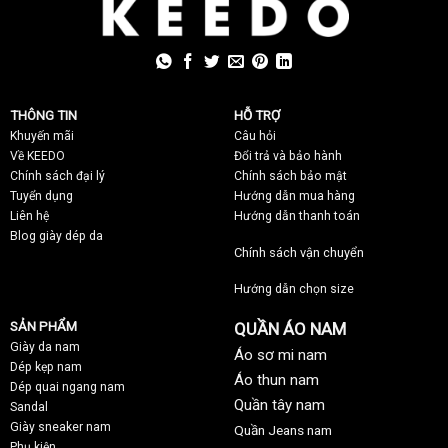
THÔNG TIN
HỖ TRỢ
Khuyến mãi
C
âu hỏi
Về KEEDO
Đổi trả và bảo hành
Chính sách đại lý
Chính sách bảo mật
Tuyển dụng
Hướng dẫn mua hàng
Liên hệ
Hướng dẫn thanh toán
Blog giày dép da
Chính sách vận chuyển
Hướng dẫn chọn size
SẢN PHẨM
QUẦN ÁO NAM
Giày da nam
Áo sơ mi nam
Dép kẹp nam
Áo thun nam
Dép quai ngang nam
Quần tây nam
Sandal
Giày sneaker nam
Quần Jeans nam
Phụ kiện