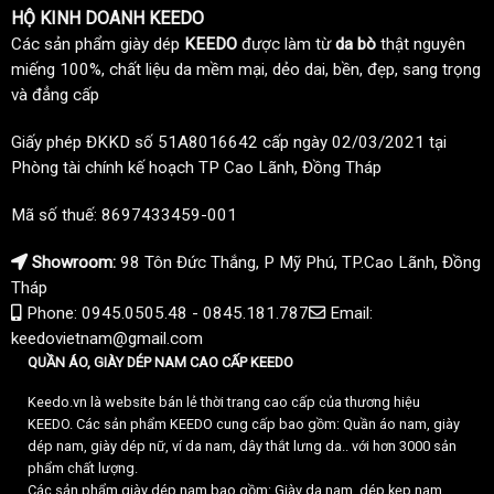
HỘ KINH DOANH KEEDO
Các sản phẩm giày dép
KEEDO
được làm từ
da bò
thật nguyên
miếng 100%, chất liệu da mềm mại, dẻo dai, bền, đẹp, sang trọng
và đẳng cấp
Giấy phép ĐKKD số 51A8016642 cấp ngày 02/03/2021 tại
Phòng tài chính kế hoạch TP Cao Lãnh, Đồng Tháp
Mã số thuế: 8697433459-001
Showroom:
98 Tôn Đức Thắng, P Mỹ Phú, TP.Cao Lãnh, Đồng
Tháp
Phone: 0945.0505.48 - 0845.181.787
Email:
keedovietnam@gmail.com
QUẦN ÁO, GIÀY DÉP NAM CAO CẤP KEEDO
Keedo.vn là website bán lẻ thời trang cao cấp của thương hiệu
KEEDO. Các sản phẩm KEEDO cung cấp bao gồm: Quần áo nam, giày
dép nam, giày dép nữ, ví da nam, dây thắt lưng da.. với hơn 3000 sản
phẩm chất lượng.
Các sản phẩm giày dép nam bao gồm: Giày da nam, dép kẹp nam,