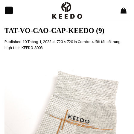
Skip
to
content
TAT-VO-CAO-CAP-KEEDO (9)
Published
10 Tháng 1, 2022
at
720 × 720
in
Combo 4 đôi tất cổ trung
high-tech KEEDO-S003