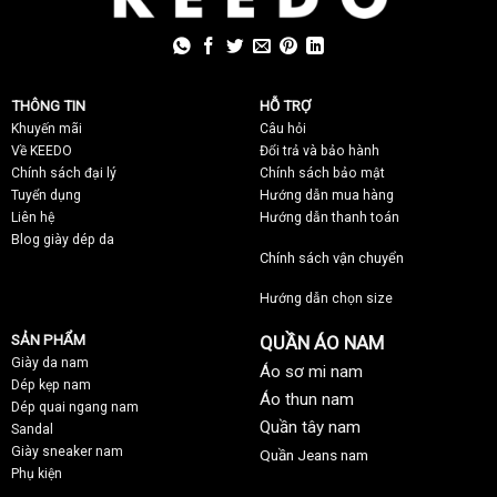
THÔNG TIN
HỖ TRỢ
Khuyến mãi
C
âu hỏi
Về KEEDO
Đổi trả và bảo hành
Chính sách đại lý
Chính sách bảo mật
Tuyển dụng
Hướng dẫn mua hàng
Liên hệ
Hướng dẫn thanh toán
Blog giày dép da
Chính sách vận chuyển
Hướng dẫn chọn size
SẢN PHẨM
QUẦN ÁO NAM
Giày da nam
Áo sơ mi nam
Dép kẹp nam
Áo thun nam
Dép quai ngang nam
Quần tây nam
Sandal
Giày sneaker nam
Quần Jeans nam
Phụ kiện