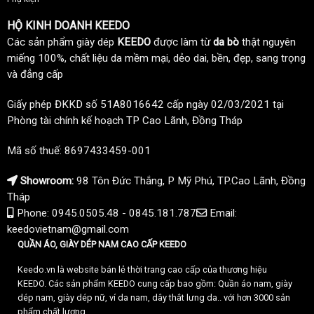
HỘ KINH DOANH KEEDO
Các sản phẩm giày dép
KEEDO
được làm từ
da bò
thật nguyên
miếng 100%, chất liệu da mềm mại, dẻo dai, bền, đẹp, sang trọng
và đẳng cấp
Giấy phép ĐKKD số 51A8016642 cấp ngày 02/03/2021 tại
Phòng tài chính kế hoạch TP Cao Lãnh, Đồng Tháp
Mã số thuế: 8697433459-001
Showroom:
98 Tôn Đức Thắng, P Mỹ Phú, TP.Cao Lãnh, Đồng
Tháp
Phone: 0945.0505.48 - 0845.181.787
Email:
keedovietnam@gmail.com
QUẦN ÁO, GIÀY DÉP NAM CAO CẤP KEEDO
Keedo.vn là website bán lẻ thời trang cao cấp của thương hiệu
KEEDO. Các sản phẩm KEEDO cung cấp bao gồm: Quần áo nam, giày
dép nam, giày dép nữ, ví da nam, dây thắt lưng da.. với hơn 3000 sản
phẩm chất lượng.