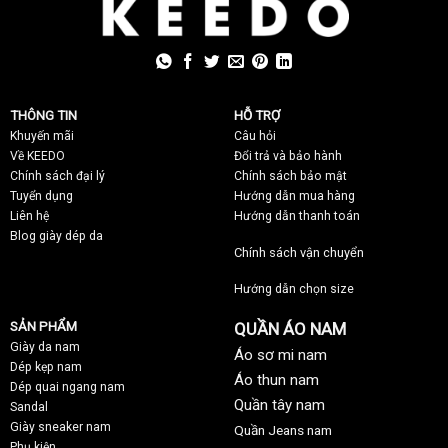
THÔNG TIN
HỖ TRỢ
Khuyến mãi
C
âu hỏi
Về KEEDO
Đổi trả và bảo hành
Chính sách đại lý
Chính sách bảo mật
Tuyển dụng
Hướng dẫn mua hàng
Liên hệ
Hướng dẫn thanh toán
Blog giày dép da
Chính sách vận chuyển
Hướng dẫn chọn size
SẢN PHẨM
QUẦN ÁO NAM
Giày da nam
Áo sơ mi nam
Dép kẹp nam
Áo thun nam
Dép quai ngang nam
Quần tây nam
Sandal
Giày sneaker nam
Quần Jeans nam
Phụ kiện