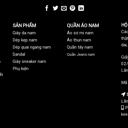
HỘ
SẢN PHẨM
QUẦN ÁO NAM
Các
Giày da nam
Áo sơ mi nam
thậ
Dép kẹp nam
Áo thun nam
dai
Dép quai ngang nam
Quần tây nam
Sandal
Quần Jeans nam
Giấ
n
Giày sneaker nam
02/
Phụ kiện
Lãn
ển
Mã
S
Lãn
P
kee