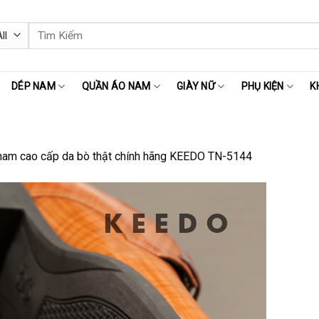
Tìm
kiếm:
DÉP NAM
QUẦN ÁO NAM
GIÀY NỮ
PHỤ KIỆN
K
nam cao cấp da bò thật chính hãng KEEDO TN-5144