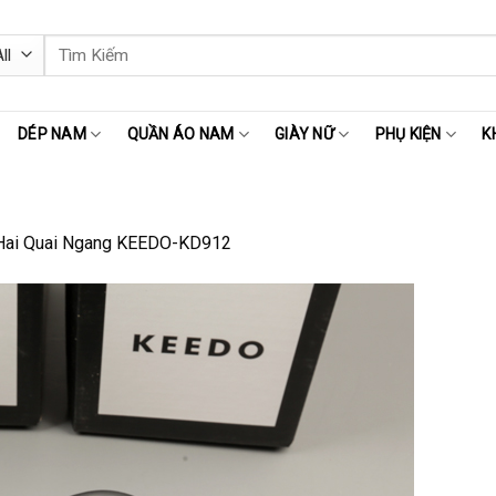
Tìm
kiếm:
DÉP NAM
QUẦN ÁO NAM
GIÀY NỮ
PHỤ KIỆN
K
Hai Quai Ngang KEEDO-KD912