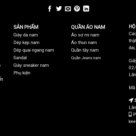
HỘ
SẢN PHẨM
QUẦN ÁO NAM
Các
Giày da nam
Áo sơ mi nam
thậ
Dép kẹp nam
Áo thun nam
dai
Dép quai ngang nam
Quần tây nam
Sandal
Quần Jeans nam
Giấ
n
Giày sneaker nam
02/
Phụ kiện
Lãn
ển
Mã
S
Lãn
P
kee