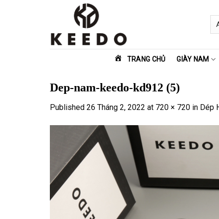
Skip
to
content
TRANG CHỦ
GIÀY NAM
Dep-nam-keedo-kd912 (5)
Published
26 Tháng 2, 2022
at
720 × 720
in
Dép 