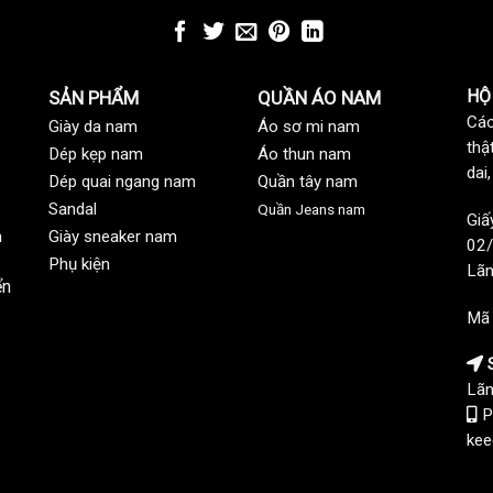
HỘ
SẢN PHẨM
QUẦN ÁO NAM
Các
Giày da nam
Áo sơ mi nam
thậ
Dép kẹp nam
Áo thun nam
dai
Dép quai ngang nam
Quần tây nam
Sandal
Quần Jeans nam
Giấ
n
Giày sneaker nam
02/
Phụ kiện
Lãn
ển
Mã
S
Lãn
P
kee