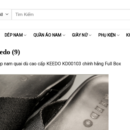
Tìm
kiếm:
DÉP NAM
QUẦN ÁO NAM
GIÀY NỮ
PHỤ KIỆN
K
edo (9)
p nam quai dù cao cấp KEEDO KD00103 chính hãng Full Box