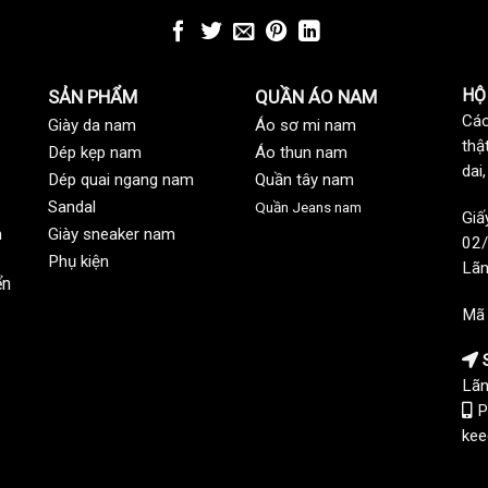
HỘ
SẢN PHẨM
QUẦN ÁO NAM
Các
Giày da nam
Áo sơ mi nam
thậ
Dép kẹp nam
Áo thun nam
dai
Dép quai ngang nam
Quần tây nam
Sandal
Quần Jeans nam
Giấ
n
Giày sneaker nam
02/
Phụ kiện
Lãn
ển
Mã
S
Lãn
P
kee