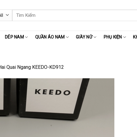
Tìm
kiếm:
DÉP NAM
QUẦN ÁO NAM
GIÀY NỮ
PHỤ KIỆN
K
Hai Quai Ngang KEEDO-KD912