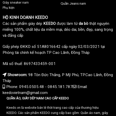
Giày sneaker nam
Quần Jeans nam
Phụ kiện
HỘ KINH DOANH KEEDO
Các sản phẩm giày dép
KEEDO
được làm từ
da bò
thật nguyên
miếng 100%, chất liệu da mềm mại, dẻo dai, bền, đẹp, sang trọng
và đẳng cấp
Giấy phép ĐKKD số 51A8016642 cấp ngày 02/03/2021 tại
Phòng tài chính kế hoạch TP Cao Lãnh, Đồng Tháp
Mã số thuế: 8697433459-001
Showroom:
98 Tôn Đức Thắng, P Mỹ Phú, TP.Cao Lãnh, Đồng
Tháp
Phone: 0945.0505.48 - 0845.181.787
Email:
keedovietnam@gmail.com
QUẦN ÁO, GIÀY DÉP NAM CAO CẤP KEEDO
Keedo.vn là website bán lẻ thời trang cao cấp của thương hiệu
KEEDO. Các sản phẩm KEEDO cung cấp bao gồm: Quần áo nam, giày