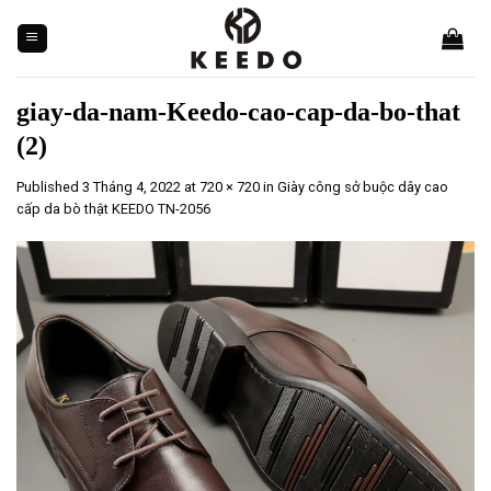
Skip
to
content
giay-da-nam-Keedo-cao-cap-da-bo-that
(2)
Published
3 Tháng 4, 2022
at
720 × 720
in
Giày công sở buộc dây cao
cấp da bò thật KEEDO TN-2056