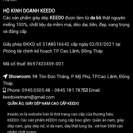
HỘ KINH DOANH KEEDO
Các sản phẩm giày dép
KEEDO
được làm từ
da bò
thật nguyên
miếng 100%, chất liệu da mềm mại, dẻo dai, bền, đẹp, sang trọng
và đẳng cấp
Giấy phép ĐKKD số 51A8016642 cấp ngày 02/03/2021 tại
Phòng tài chính kế hoạch TP Cao Lãnh, Đồng Tháp
Mã số thuế: 8697433459-001
Showroom:
98 Tôn Đức Thắng, P Mỹ Phú, TP.Cao Lãnh, Đồng
Tháp
Phone: 0945.0505.48 - 0845.181.787
Email:
keedovietnam@gmail.com
QUẦN ÁO, GIÀY DÉP NAM CAO CẤP KEEDO
Keedo.vn là website bán lẻ thời trang cao cấp của thương hiệu
KEEDO. Các sản phẩm KEEDO cung cấp bao gồm: Quần áo nam, giày
dép nam, giày dép nữ, ví da nam, dây thắt lưng da.. với hơn 3000 sản
phẩm chất lượng.