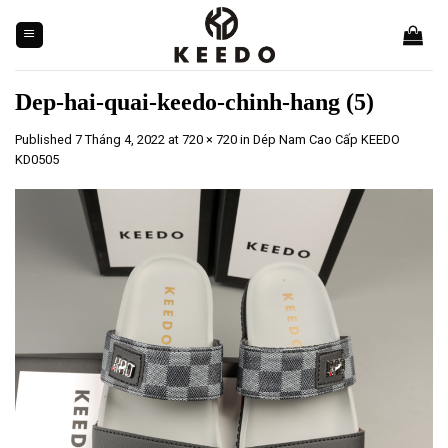
Skip
to
content
Dep-hai-quai-keedo-chinh-hang (5)
Published
7 Tháng 4, 2022
at
720 × 720
in
Dép Nam Cao Cấp KEEDO
KD0505