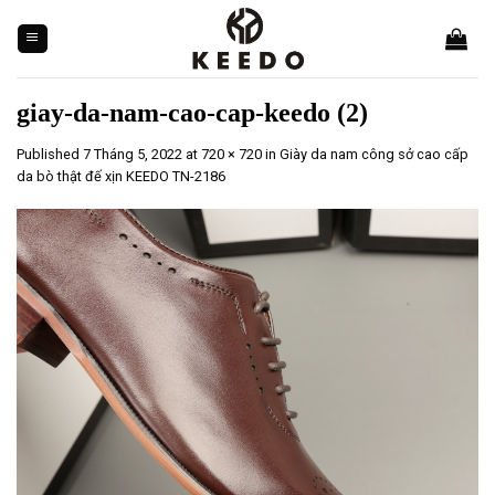
Skip
to
content
giay-da-nam-cao-cap-keedo (2)
Published
7 Tháng 5, 2022
at
720 × 720
in
Giày da nam công sở cao cấp
da bò thật đế xịn KEEDO TN-2186