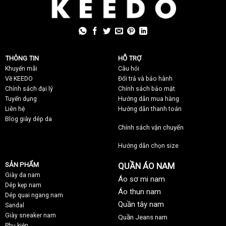
THÔNG TIN
HỖ TRỢ
Khuyến mãi
C
âu hỏi
Về KEEDO
Đổi trả và bảo hành
Chính sách đại lý
Chính sách bảo mật
Tuyển dụng
Hướng dẫn mua hàng
Liên hệ
Hướng dẫn thanh toán
Blog giày dép da
Chính sách vận chuyển
Hướng dẫn chọn size
SẢN PHẨM
QUẦN ÁO NAM
Giày da nam
Áo sơ mi nam
Dép kẹp nam
Áo thun nam
Dép quai ngang nam
Quần tây nam
Sandal
Giày sneaker nam
Quần Jeans nam
Phụ kiện