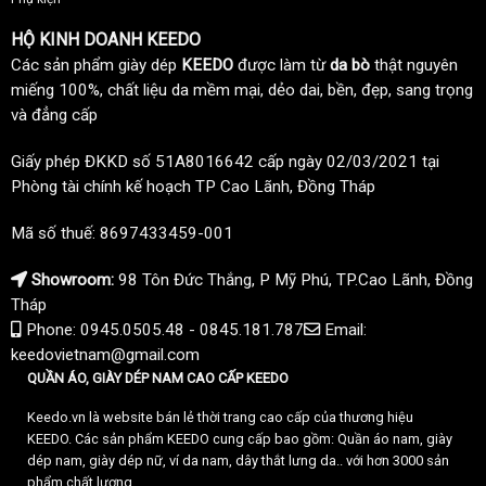
HỘ KINH DOANH KEEDO
Các sản phẩm giày dép
KEEDO
được làm từ
da bò
thật nguyên
miếng 100%, chất liệu da mềm mại, dẻo dai, bền, đẹp, sang trọng
và đẳng cấp
Giấy phép ĐKKD số 51A8016642 cấp ngày 02/03/2021 tại
Phòng tài chính kế hoạch TP Cao Lãnh, Đồng Tháp
Mã số thuế: 8697433459-001
Showroom:
98 Tôn Đức Thắng, P Mỹ Phú, TP.Cao Lãnh, Đồng
Tháp
Phone: 0945.0505.48 - 0845.181.787
Email:
keedovietnam@gmail.com
QUẦN ÁO, GIÀY DÉP NAM CAO CẤP KEEDO
Keedo.vn là website bán lẻ thời trang cao cấp của thương hiệu
KEEDO. Các sản phẩm KEEDO cung cấp bao gồm: Quần áo nam, giày
dép nam, giày dép nữ, ví da nam, dây thắt lưng da.. với hơn 3000 sản
phẩm chất lượng.