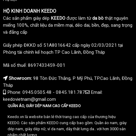
HỘ KINH DOANH KEEDO
Các sản phẩm giày dép
KEEDO
được làm từ
da bò
thật nguyên
miếng 100%, chất liệu da mềm mại, dẻo dai, bền, đẹp, sang trọng
và đẳng cấp
Giấy phép ĐKKD số 51A8016642 cấp ngày 02/03/2021 tại
Phòng tài chính kế hoạch TP Cao Lãnh, Đồng Tháp
Mã số thuế: 8697433459-001
Showroom:
98 Tôn Đức Thắng, P Mỹ Phú, TP.Cao Lãnh, Đồng
Tháp
Phone: 0945.0505.48 - 0845.181.787
Email:
keedovietnam@gmail.com
QUẦN ÁO, GIÀY DÉP NAM CAO CẤP KEEDO
Keedo.vn là website bán lẻ thời trang cao cấp của thương hiệu
KEEDO. Các sản phẩm KEEDO cung cấp bao gồm: Quần áo nam, giày
dép nam, giày dép nữ, ví da nam, dây thắt lưng da.. với hơn 3000 sản
phẩm chất lượng.