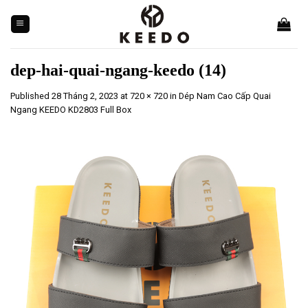
Skip
to
content
dep-hai-quai-ngang-keedo (14)
Published
28 Tháng 2, 2023
at
720 × 720
in
Dép Nam Cao Cấp Quai
Ngang KEEDO KD2803 Full Box