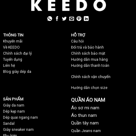
THÔNG TIN
HỖ TRỢ
Khuyến mãi
C
âu hỏi
Về KEEDO
Đổi trả và bảo hành
Chính sách đại lý
Chính sách bảo mật
Tuyển dụng
Hướng dẫn mua hàng
Liên hệ
Hướng dẫn thanh toán
Blog giày dép da
Chính sách vận chuyển
Hướng dẫn chọn size
SẢN PHẨM
QUẦN ÁO NAM
Giày da nam
Áo sơ mi nam
Dép kẹp nam
Áo thun nam
Dép quai ngang nam
Quần tây nam
Sandal
Giày sneaker nam
Quần Jeans nam
Phụ kiện