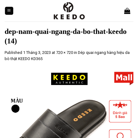
Skip
to
content
dep-nam-quai-ngang-da-bo-that-keedo
(14)
Published
1 Tháng 3, 2023
at
720 × 720
in
Dép quai ngang hàng hiệu da
bò thật KEEDO KD365