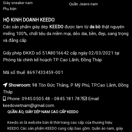
Giày sneaker nam
Quần Jeans nam
Phụ kiện
HỘ KINH DOANH KEEDO
Các sản phẩm giày dép
KEEDO
được làm từ
da bò
thật nguyên
miếng 100%, chất liệu da mềm mại, dẻo dai, bền, đẹp, sang trọng
và đẳng cấp
Giấy phép ĐKKD số 51A8016642 cấp ngày 02/03/2021 tại
Phòng tài chính kế hoạch TP Cao Lãnh, Đồng Tháp
Mã số thuế: 8697433459-001
Showroom:
98 Tôn Đức Thắng, P Mỹ Phú, TP.Cao Lãnh, Đồng
Tháp
Phone: 0945.0505.48 - 0845.181.787
Email:
keedovietnam@gmail.com
QUẦN ÁO, GIÀY DÉP NAM CAO CẤP KEEDO
Keedo.vn là website bán lẻ thời trang cao cấp của thương hiệu
KEEDO. Các sản phẩm KEEDO cung cấp bao gồm: Quần áo nam, giày