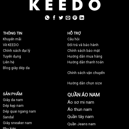
THÔNG TIN
HỖ TRỢ
Khuyến mãi
C
âu hỏi
Về KEEDO
Đổi trả và bảo hành
Chính sách đại lý
Chính sách bảo mật
Tuyển dụng
Hướng dẫn mua hàng
Liên hệ
Hướng dẫn thanh toán
Blog giày dép da
Chính sách vận chuyển
Hướng dẫn chọn size
SẢN PHẨM
QUẦN ÁO NAM
Giày da nam
Áo sơ mi nam
Dép kẹp nam
Áo thun nam
Dép quai ngang nam
Quần tây nam
Sandal
Giày sneaker nam
Quần Jeans nam
Phụ kiện