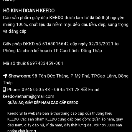
HỘ KINH DOANH KEEDO
Các sản phẩm giày dép
KEEDO
được làm từ
da bò
thật nguyên
miếng 100%, chất liệu da mềm mại, dẻo dai, bền, đẹp, sang trọng
và đẳng cấp
Giấy phép ĐKKD số 51A8016642 cấp ngày 02/03/2021 tại
Phòng tài chính kế hoạch TP Cao Lãnh, Đồng Tháp
Mã số thuế: 8697433459-001
Showroom:
98 Tôn Đức Thắng, P Mỹ Phú, TP.Cao Lãnh, Đồng
Tháp
Phone: 0945.0505.48 - 0845.181.787
Email:
keedovietnam@gmail.com
QUẦN ÁO, GIÀY DÉP NAM CAO CẤP KEEDO
Keedo.vn là website bán lẻ thời trang cao cấp của thương hiệu
KEEDO. Các sản phẩm KEEDO cung cấp bao gồm: Quần áo nam, giày
dép nam, giày dép nữ, ví da nam, dây thắt lưng da.. với hơn 3000 sản
phẩm chất lượng.