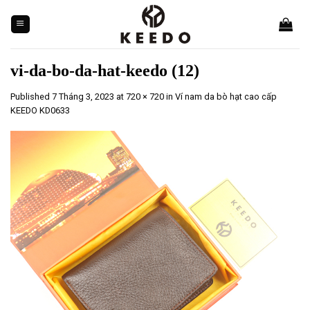
Skip
to
content
vi-da-bo-da-hat-keedo (12)
Published
7 Tháng 3, 2023
at
720 × 720
in
Ví nam da bò hạt cao cấp
KEEDO KD0633