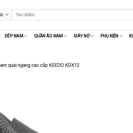
Tìm
kiếm:
DÉP NAM
QUẦN ÁO NAM
GIÀY NỮ
PHỤ KIỆN
K
nam quai ngang cao cấp KEEDO KDX12