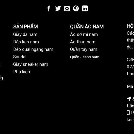
HỘ
SẢN PHẨM
QUẦN ÁO NAM
Các
Giày da nam
Áo sơ mi nam
thậ
Dép kẹp nam
Áo thun nam
dai
Dép quai ngang nam
Quần tây nam
Sandal
Quần Jeans nam
Giấ
n
Giày sneaker nam
02/
Phụ kiện
Lãn
ển
Mã
S
Lãn
P
kee