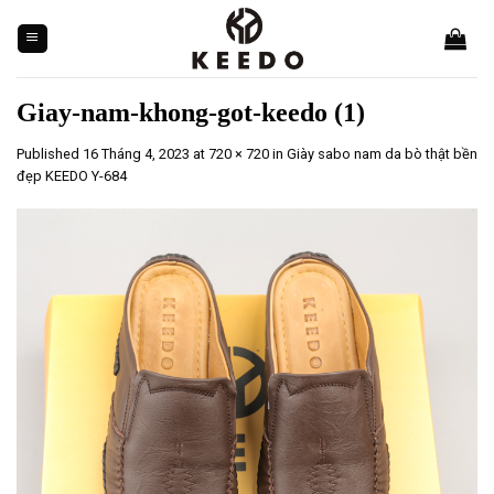
Skip
to
content
Giay-nam-khong-got-keedo (1)
Published
16 Tháng 4, 2023
at
720 × 720
in
Giày sabo nam da bò thật bền
đẹp KEEDO Y-684