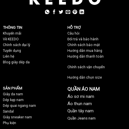
THÔNG TIN
HỖ TRỢ
Khuyến mãi
C
âu hỏi
Về KEEDO
Đổi trả và bảo hành
Chính sách đại lý
Chính sách bảo mật
Tuyển dụng
Hướng dẫn mua hàng
Liên hệ
Hướng dẫn thanh toán
Blog giày dép da
Chính sách vận chuyển
Hướng dẫn chọn size
SẢN PHẨM
QUẦN ÁO NAM
Giày da nam
Áo sơ mi nam
Dép kẹp nam
Áo thun nam
Dép quai ngang nam
Quần tây nam
Sandal
Giày sneaker nam
Quần Jeans nam
Phụ kiện