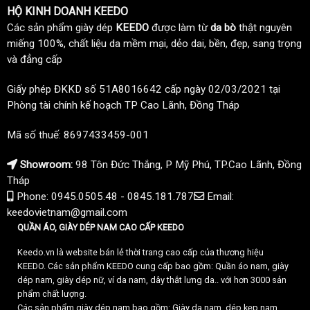
HỘ KINH DOANH KEEDO
Các sản phẩm giày dép
KEEDO
được làm từ
da bò
thật nguyên
miếng 100%, chất liệu da mềm mại, dẻo dai, bền, đẹp, sang trọng
và đẳng cấp
Giấy phép ĐKKD số 51A8016642 cấp ngày 02/03/2021 tại
Phòng tài chính kế hoạch TP Cao Lãnh, Đồng Tháp
Mã số thuế: 8697433459-001
Showroom:
98 Tôn Đức Thắng, P Mỹ Phú, TP.Cao Lãnh, Đồng
Tháp
Phone: 0945.0505.48 - 0845.181.787
Email:
keedovietnam@gmail.com
QUẦN ÁO, GIÀY DÉP NAM CAO CẤP KEEDO
Keedo.vn là website bán lẻ thời trang cao cấp của thương hiệu
KEEDO. Các sản phẩm KEEDO cung cấp bao gồm: Quần áo nam, giày
dép nam, giày dép nữ, ví da nam, dây thắt lưng da.. với hơn 3000 sản
phẩm chất lượng.
Các sản phẩm giày dép nam bao gồm: Giày da nam, dép kẹp nam,