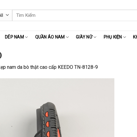
Tìm
kiếm:
DÉP NAM
QUẦN ÁO NAM
GIÀY NỮ
PHỤ KIỆN
K
)
kẹp nam da bò thật cao cấp KEEDO TN-8128-9