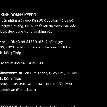
 KINH DOANH KEEDO
 sản phẩm giày dép
KEEDO
được làm từ
da bò
t nguyên miếng 100%, chất liệu da mềm mại, dẻo
, bền, đẹp, sang trọng và đẳng cấp
y phép ĐKKD số 51A8016642 cấp ngày
03/2021 tại Phòng tài chính kế hoạch TP Cao
h, Đồng Tháp
 số thuế: 8697433459-001
howroom:
98 Tôn Đức Thắng, P Mỹ Phú, TP.Cao
h, Đồng Tháp
hone: 0945.0505.48 - 0845.181.787
Email:
dovietnam@gmail.com
uần áo nam, giày dép nam, giày dép nữ, ví da