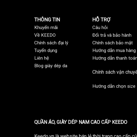
THÔNG TIN
HỖ TRỢ
Khuyến mãi
C
âu hỏi
Về KEEDO
Đổi trả và bảo hành
Chính sách đại lý
Chính sách bảo mật
Tuyển dụng
Hướng dẫn mua hàng
Liên hệ
Hướng dẫn thanh toá
Blog giày dép da
Chính sách vận chuy
Hướng dẫn chọn size
QUẦN ÁO, GIÀY DÉP NAM CAO CẤP KEEDO
Keedo.vn là website bán lẻ thời trang cao cấp 