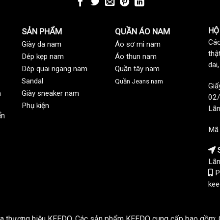
HỘ
SẢN PHẨM
QUẦN ÁO NAM
Các
Giày da nam
Áo sơ mi nam
thậ
Dép kẹp nam
Áo thun nam
dai
Dép quai ngang nam
Quần tây nam
Sandal
Quần Jeans nam
Giấ
n
Giày sneaker nam
02/
Phụ kiện
Lãn
ển
Mã
S
Lãn
P
kee
của thương hiệu KEEDO. Các sản phẩm KEEDO cung cấp bao gồm: Q