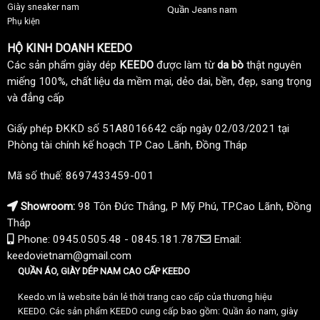
Giày sneaker nam
Quần Jeans nam
Phụ kiện
HỘ KINH DOANH KEEDO
Các sản phẩm giày dép
KEEDO
được làm từ
da bò
thật nguyên
miếng 100%, chất liệu da mềm mại, dẻo dai, bền, đẹp, sang trọng
và đẳng cấp
Giấy phép ĐKKD số 51A8016642 cấp ngày 02/03/2021 tại
Phòng tài chính kế hoạch TP Cao Lãnh, Đồng Tháp
Mã số thuế: 8697433459-001
Showroom:
98 Tôn Đức Thắng, P Mỹ Phú, TP.Cao Lãnh, Đồng
Tháp
Phone: 0945.0505.48 - 0845.181.787
Email:
keedovietnam@gmail.com
QUẦN ÁO, GIÀY DÉP NAM CAO CẤP KEEDO
Keedo.vn là website bán lẻ thời trang cao cấp của thương hiệu
KEEDO. Các sản phẩm KEEDO cung cấp bao gồm: Quần áo nam, giày