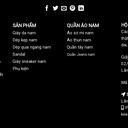
HỘ
SẢN PHẨM
QUẦN ÁO NAM
Các
Giày da nam
Áo sơ mi nam
thậ
Dép kẹp nam
Áo thun nam
dai
Dép quai ngang nam
Quần tây nam
Sandal
Quần Jeans nam
Giấ
n
Giày sneaker nam
02/
Phụ kiện
Lãn
ển
Mã
S
Lãn
P
kee