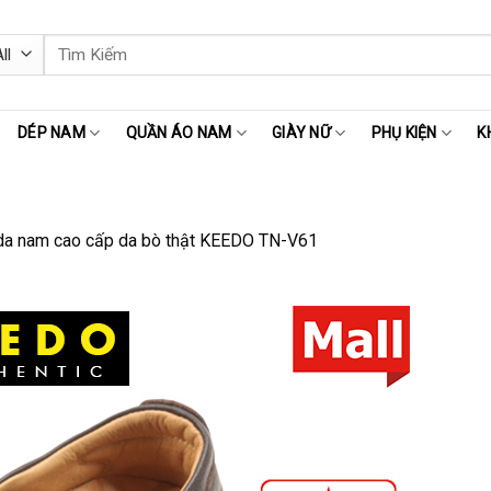
Tìm
kiếm:
DÉP NAM
QUẦN ÁO NAM
GIÀY NỮ
PHỤ KIỆN
K
da nam cao cấp da bò thật KEEDO TN-V61