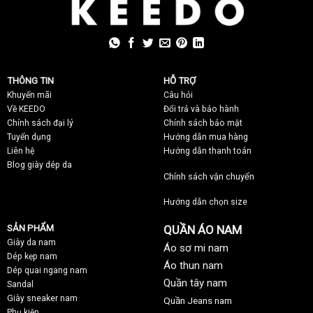
THÔNG TIN
HỖ TRỢ
Khuyến mãi
C
âu hỏi
Về KEEDO
Đổi trả và bảo hành
Chính sách đại lý
Chính sách bảo mật
Tuyển dụng
Hướng dẫn mua hàng
Liên hệ
Hướng dẫn thanh toán
Blog giày dép da
Chính sách vận chuyển
Hướng dẫn chọn size
SẢN PHẨM
QUẦN ÁO NAM
Giày da nam
Áo sơ mi nam
Dép kẹp nam
Áo thun nam
Dép quai ngang nam
Quần tây nam
Sandal
Giày sneaker nam
Quần Jeans nam
Phụ kiện