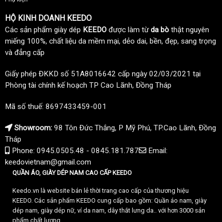
HỘ KINH DOANH KEEDO
Các sản phẩm giày dép
KEEDO
được làm từ
da bò
thật nguyên
miếng 100%, chất liệu da mềm mại, dẻo dai, bền, đẹp, sang trọng
và đẳng cấp
Giấy phép ĐKKD số 51A8016642 cấp ngày 02/03/2021 tại
Phòng tài chính kế hoạch TP Cao Lãnh, Đồng Tháp
Mã số thuế: 8697433459-001
Showroom:
98 Tôn Đức Thắng, P Mỹ Phú, TP.Cao Lãnh, Đồng
Tháp
Phone: 0945.0505.48 - 0845.181.787
Email:
keedovietnam@gmail.com
QUẦN ÁO, GIÀY DÉP NAM CAO CẤP KEEDO
Keedo.vn là website bán lẻ thời trang cao cấp của thương hiệu
KEEDO. Các sản phẩm KEEDO cung cấp bao gồm: Quần áo nam, giày
dép nam, giày dép nữ, ví da nam, dây thắt lưng da.. với hơn 3000 sản
phẩm chất lượng.