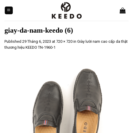
Skip
to
content
giay-da-nam-keedo (6)
Published
29 Tháng 6, 2023
at
720 × 720
in
Giày lười nam cao cấp da thật
thương hiệu KEEDO TN-1960-1