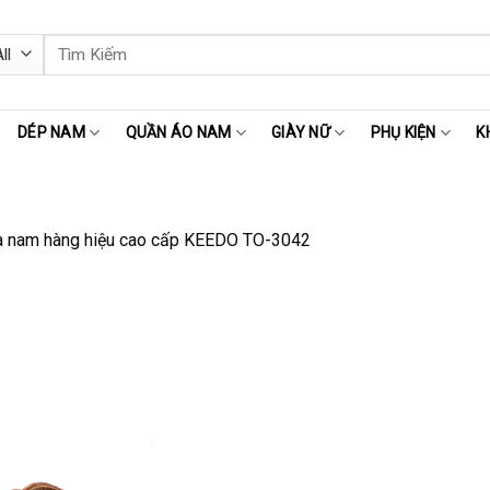
Tìm
kiếm:
DÉP NAM
QUẦN ÁO NAM
GIÀY NỮ
PHỤ KIỆN
K
a nam hàng hiệu cao cấp KEEDO TO-3042