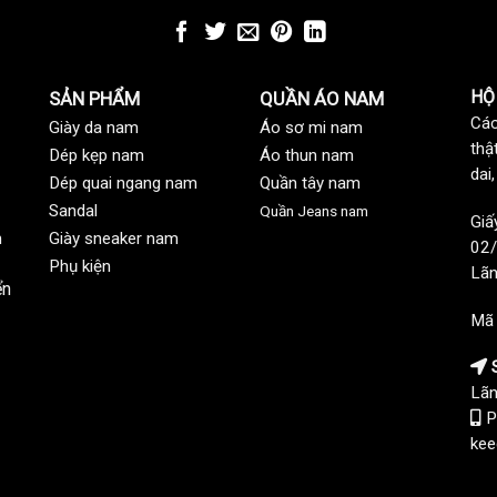
HỘ
SẢN PHẨM
QUẦN ÁO NAM
Các
Giày da nam
Áo sơ mi nam
thậ
Dép kẹp nam
Áo thun nam
dai
Dép quai ngang nam
Quần tây nam
Sandal
Quần Jeans nam
Giấ
n
Giày sneaker nam
02/
Phụ kiện
Lãn
ển
Mã
S
Lãn
P
kee