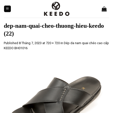
Skip
to
content
dep-nam-quai-cheo-thuong-hieu-keedo
(22)
Published
8 Tháng 7, 2023
at
720 × 720
in
Dép da nam quai chéo cao cấp
KEEDO BH01016