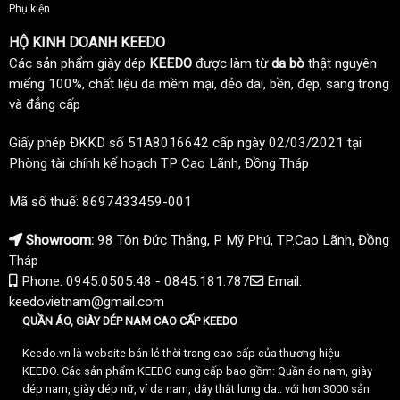
Phụ kiện
HỘ KINH DOANH KEEDO
Các sản phẩm giày dép
KEEDO
được làm từ
da bò
thật nguyên
miếng 100%, chất liệu da mềm mại, dẻo dai, bền, đẹp, sang trọng
và đẳng cấp
Giấy phép ĐKKD số 51A8016642 cấp ngày 02/03/2021 tại
Phòng tài chính kế hoạch TP Cao Lãnh, Đồng Tháp
Mã số thuế: 8697433459-001
Showroom:
98 Tôn Đức Thắng, P Mỹ Phú, TP.Cao Lãnh, Đồng
Tháp
Phone: 0945.0505.48 - 0845.181.787
Email:
keedovietnam@gmail.com
QUẦN ÁO, GIÀY DÉP NAM CAO CẤP KEEDO
Keedo.vn là website bán lẻ thời trang cao cấp của thương hiệu
KEEDO. Các sản phẩm KEEDO cung cấp bao gồm: Quần áo nam, giày
dép nam, giày dép nữ, ví da nam, dây thắt lưng da.. với hơn 3000 sản