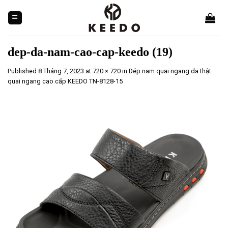
Skip
to
content
dep-da-nam-cao-cap-keedo (19)
Published
8 Tháng 7, 2023
at
720 × 720
in
Dép nam quai ngang da thật
quai ngang cao cấp KEEDO TN-8128-15