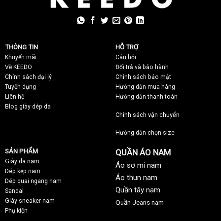
THÔNG TIN
HỖ TRỢ
Khuyến mãi
C
âu hỏi
Về KEEDO
Đổi trả và bảo hành
Chính sách đại lý
Chính sách bảo mật
Tuyển dụng
Hướng dẫn mua hàng
Liên hệ
Hướng dẫn thanh toán
Blog giày dép da
Chính sách vận chuyển
Hướng dẫn chọn size
SẢN PHẨM
QUẦN ÁO NAM
Giày da nam
Áo sơ mi nam
Dép kẹp nam
Áo thun nam
Dép quai ngang nam
Quần tây nam
Sandal
Giày sneaker nam
Quần Jeans nam
Phụ kiện