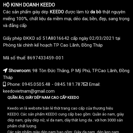
HỘ KINH DOANH KEEDO
Các sản phẩm giày dép
KEEDO
được làm từ
da bò
thật nguyên
miếng 100%, chất liệu da mềm mại, dẻo dai, bền, đẹp, sang trọng
và đẳng cấp
Giấy phép ĐKKD số 51A8016642 cấp ngày 02/03/2021 tại
Phòng tài chính kế hoạch TP Cao Lãnh, Đồng Tháp
Mã số thuế: 8697433459-001
Showroom:
98 Tôn Đức Thắng, P Mỹ Phú, TP.Cao Lãnh, Đồng
Tháp
Phone: 0945.0505.48 - 0845.181.787
Email:
keedovietnam@gmail.com
QUẦN ÁO, GIÀY DÉP NAM CAO CẤP KEEDO
Keedo.vn là website bán lẻ thời trang cao cấp của thương hiệu
KEEDO. Các sản phẩm KEEDO cung cấp bao gồm: Quần áo nam, giày
dép nam, giày dép nữ, ví da nam, dây thắt lưng da.. với hơn 3000 sản
phẩm chất lượng.
Các sản phẩm giày dép nam bao gồm: Giày da nam, dép kẹp nam,