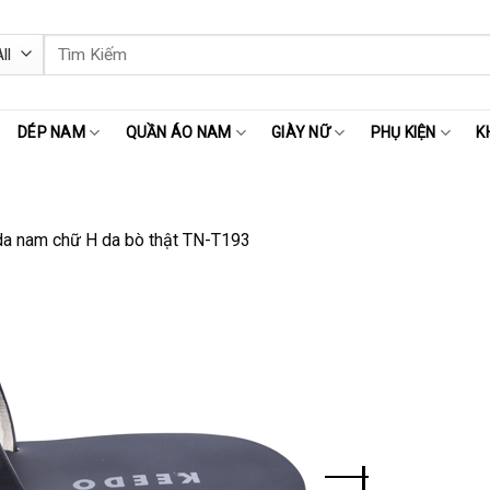
Tìm
kiếm:
DÉP NAM
QUẦN ÁO NAM
GIÀY NỮ
PHỤ KIỆN
K
a nam chữ H da bò thật TN-T193