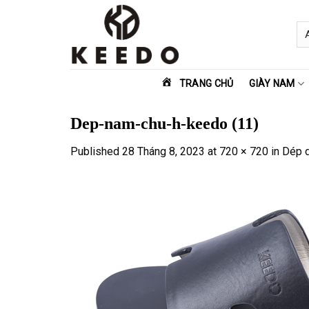
Skip
to
content
TRANG CHỦ
GIÀY NAM
Dep-nam-chu-h-keedo (11)
Published
28 Tháng 8, 2023
at
720 × 720
in
Dép d