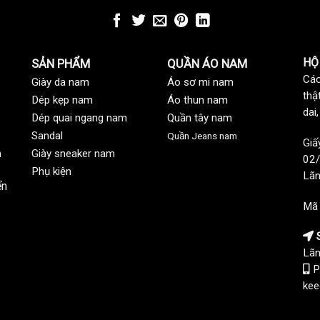
HỘ
SẢN PHẨM
QUẦN ÁO NAM
Các
Giày da nam
Áo sơ mi nam
thậ
Dép kẹp nam
Áo thun nam
dai
Dép quai ngang nam
Quần tây nam
Sandal
Quần Jeans nam
Giấ
n
Giày sneaker nam
02/
Phụ kiện
Lãn
ển
Mã
S
Lãn
P
kee