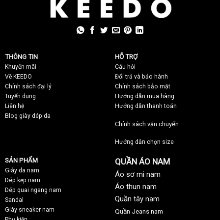
THÔNG TIN
HỖ TRỢ
Khuyến mãi
C
âu hỏi
Về KEEDO
Đổi trả và bảo hành
Chính sách đại lý
Chính sách bảo mật
Tuyển dụng
Hướng dẫn mua hàng
Liên hệ
Hướng dẫn thanh toán
Blog giày dép da
Chính sách vận chuyển
Hướng dẫn chọn size
SẢN PHẨM
QUẦN ÁO NAM
Giày da nam
Áo sơ mi nam
Dép kẹp nam
Áo thun nam
Dép quai ngang nam
Quần tây nam
Sandal
Giày sneaker nam
Quần Jeans nam
Phụ kiện