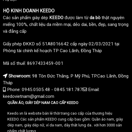
HỘ KINH DOANH KEEDO
Các sản phẩm giày dép
KEEDO
được làm từ
da bò
thật nguyên
miếng 100%, chất liệu da mềm mại, dẻo dai, bền, đẹp, sang trọng
và đẳng cấp
Giấy phép ĐKKD số 51A8016642 cấp ngày 02/03/2021 tại
Phòng tài chính kế hoạch TP Cao Lãnh, Đồng Tháp
Mã số thuế: 8697433459-001
Showroom:
98 Tôn Đức Thắng, P Mỹ Phú, TP.Cao Lãnh, Đồng
Tháp
Phone: 0945.0505.48 - 0845.181.787
Email:
keedovietnam@gmail.com
QUẦN ÁO, GIÀY DÉP NAM CAO CẤP KEEDO
Keedo.vn là website bán lẻ thời trang cao cấp của thương hiệu
KEEDO. Các sản phẩm KEEDO cung cấp bao gồm: Quần áo nam, giày
dép nam, giày dép nữ, ví da nam, dây thắt lưng da.. với hơn 3000 sản
phẩm chất lượng.