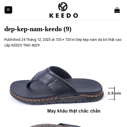
Skip
to
content
dep-kep-nam-keedo (9)
Published
24 Tháng 12, 2023
at
720 × 720
in
Dép kẹp nam da bò thật cao
cấp KEEDO TNO-4029