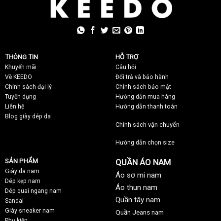
THÔNG TIN
HỖ TRỢ
Khuyến mãi
C
âu hỏi
Về KEEDO
Đổi trả và bảo hành
Chính sách đại lý
Chính sách bảo mật
Tuyển dụng
Hướng dẫn mua hàng
Liên hệ
Hướng dẫn thanh toán
Blog giày dép da
Chính sách vận chuyển
Hướng dẫn chọn size
SẢN PHẨM
QUẦN ÁO NAM
Giày da nam
Áo sơ mi nam
Dép kẹp nam
Áo thun nam
Dép quai ngang nam
Quần tây nam
Sandal
Giày sneaker nam
Quần Jeans nam
Phụ kiện