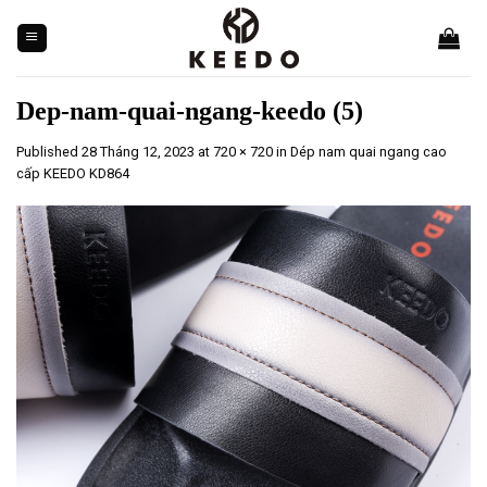
Skip
to
content
Dep-nam-quai-ngang-keedo (5)
Published
28 Tháng 12, 2023
at
720 × 720
in
Dép nam quai ngang cao
cấp KEEDO KD864