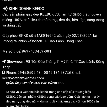
HỘ KINH DOANH KEEDO
Các sản phẩm giày dép
KEEDO
được làm từ
da bò
thật nguyên
miếng 100%, chất liệu da mềm mại, dẻo dai, bền, đẹp, sang trọng
và đẳng cấp
Giấy phép ĐKKD số 51A8016642 cấp ngày 02/03/2021 tại
Phòng tài chính kế hoạch TP Cao Lãnh, Đồng Tháp
Mã số thuế: 8697433459-001
Showroom:
98 Tôn Đức Thắng, P Mỹ Phú, TP.Cao Lãnh, Đồng
Tháp
Phone: 0945.0505.48 - 0845.181.787
Email:
keedovietnam@gmail.com
QUẦN ÁO, GIÀY DÉP NAM CAO CẤP KEEDO
Keedo.vn là website bán lẻ thời trang cao cấp của thương hiệu
KEEDO. Các sản phẩm KEEDO cung cấp bao gồm: Quần áo nam, giày
dép nam, giày dép nữ, ví da nam, dây thắt lưng da.. với hơn 3000 sản
phẩm chất lượng.