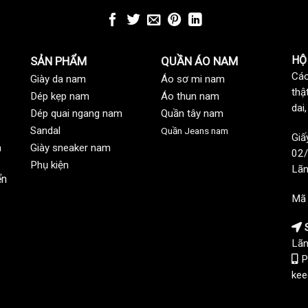
HỘ
SẢN PHẨM
QUẦN ÁO NAM
Các
Giày da nam
Áo sơ mi nam
thậ
Dép kẹp nam
Áo thun nam
dai
Dép quai ngang nam
Quần tây nam
Sandal
Quần Jeans nam
Giấ
n
Giày sneaker nam
02/
Phụ kiện
Lãn
ển
Mã
S
Lãn
P
kee