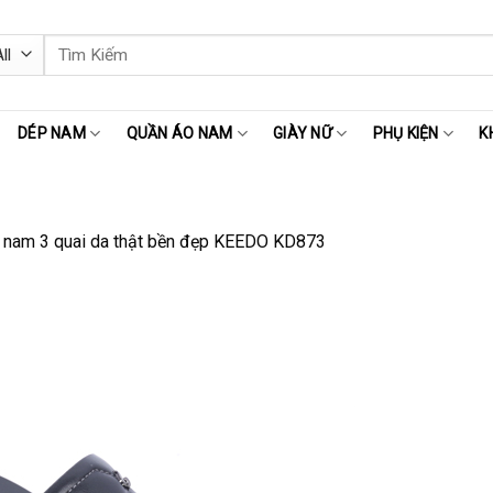
Tìm
kiếm:
DÉP NAM
QUẦN ÁO NAM
GIÀY NỮ
PHỤ KIỆN
K
 nam 3 quai da thật bền đẹp KEEDO KD873