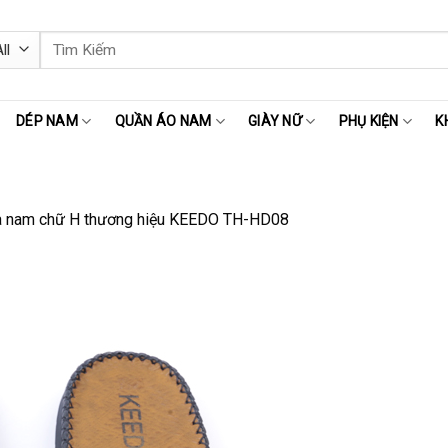
Tìm
kiếm:
DÉP NAM
QUẦN ÁO NAM
GIÀY NỮ
PHỤ KIỆN
K
a nam chữ H thương hiệu KEEDO TH-HD08