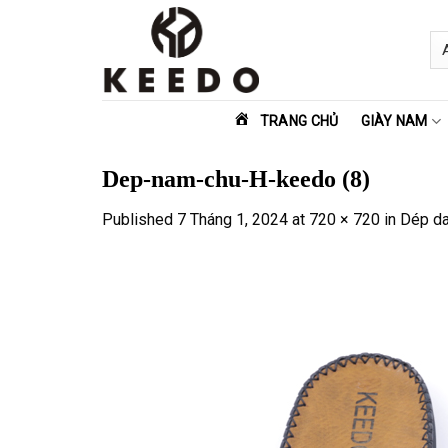
Skip
to
content
TRANG CHỦ
GIÀY NAM
Dep-nam-chu-H-keedo (8)
Published
7 Tháng 1, 2024
at
720 × 720
in
Dép d