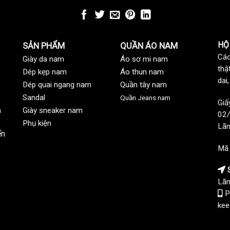
HỘ
SẢN PHẨM
QUẦN ÁO NAM
Các
Giày da nam
Áo sơ mi nam
thậ
Dép kẹp nam
Áo thun nam
dai
Dép quai ngang nam
Quần tây nam
Sandal
Quần Jeans nam
Giấ
n
Giày sneaker nam
02/
Phụ kiện
Lãn
ển
Mã
S
Lãn
P
kee