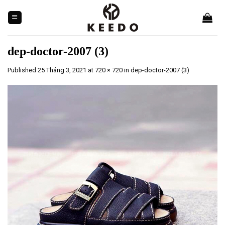
Skip
to
content
dep-doctor-2007 (3)
Published
25 Tháng 3, 2021
at
720 × 720
in
dep-doctor-2007 (3)