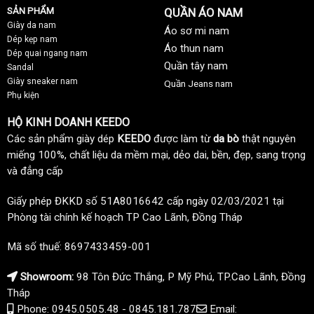
SẢN PHẨM
QUẦN ÁO NAM
Giày da nam
Áo sơ mi nam
Dép kẹp nam
Áo thun nam
Dép quai ngang nam
Quần tây nam
Sandal
Giày sneaker nam
Quần Jeans nam
Phụ kiện
HỘ KINH DOANH KEEDO
Các sản phẩm giày dép
KEEDO
được làm từ
da bò
thật nguyên
miếng 100%, chất liệu da mềm mại, dẻo dai, bền, đẹp, sang trọng
và đẳng cấp
Giấy phép ĐKKD số 51A8016642 cấp ngày 02/03/2021 tại
Phòng tài chính kế hoạch TP Cao Lãnh, Đồng Tháp
Mã số thuế: 8697433459-001
Showroom:
98 Tôn Đức Thắng, P Mỹ Phú, TP.Cao Lãnh, Đồng
Tháp
Phone: 0945.0505.48 - 0845.181.787
Email: