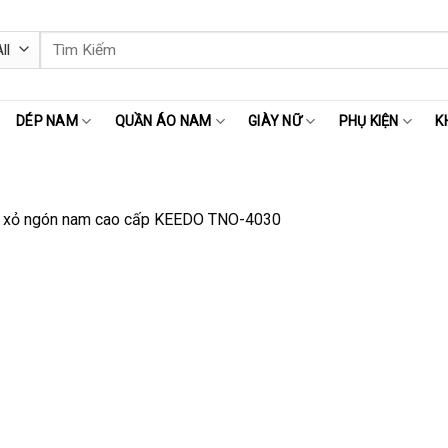
Tìm
kiếm:
DÉP NAM
QUẦN ÁO NAM
GIÀY NỮ
PHỤ KIỆN
K
 xỏ ngón nam cao cấp KEEDO TNO-4030