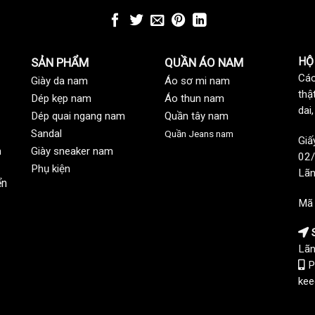
HỘ
SẢN PHẨM
QUẦN ÁO NAM
Các
Giày da nam
Áo sơ mi nam
thậ
Dép kẹp nam
Áo thun nam
dai
Dép quai ngang nam
Quần tây nam
Sandal
Quần Jeans nam
Giấ
n
Giày sneaker nam
02/
Phụ kiện
Lãn
ển
Mã
S
Lãn
P
kee