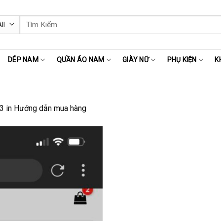
Tìm
kiếm:
DÉP NAM
QUẦN ÁO NAM
GIÀY NỮ
PHỤ KIỆN
K
3
in
Hướng dẫn mua hàng