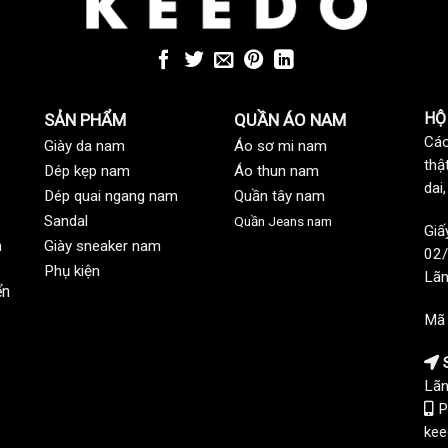
HỘ
SẢN PHẨM
QUẦN ÁO NAM
Các
Giày da nam
Áo sơ mi nam
thậ
Dép kẹp nam
Áo thun nam
dai
Dép quai ngang nam
Quần tây nam
Sandal
Quần Jeans nam
Giấ
n
Giày sneaker nam
02/
Phụ kiện
Lãn
ển
Mã
S
Lãn
P
kee