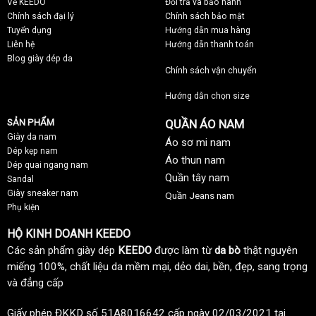
Về KEEDO
Đổi trả và bảo hành
Chính sách đại lý
Chính sách bảo mật
Tuyển dụng
Hướng dẫn mua hàng
Liên hệ
Hướng dẫn thanh toán
Blog giày dép da
Chính sách vận chuyển
Hướng dẫn chọn size
SẢN PHẨM
QUẦN ÁO NAM
Giày da nam
Áo sơ mi nam
Dép kẹp nam
Áo thun nam
Dép quai ngang nam
Quần tây nam
Sandal
Giày sneaker nam
Quần Jeans nam
Phụ kiện
HỘ KINH DOANH KEEDO
Các sản phẩm giày dép
KEEDO
được làm từ
da bò
thật nguyên
miếng 100%, chất liệu da mềm mại, dẻo dai, bền, đẹp, sang trọng
và đẳng cấp
Giấy phép ĐKKD số 51A8016642 cấp ngày 02/03/2021 tại