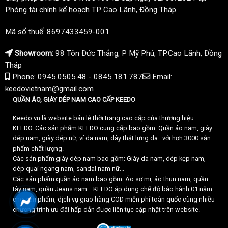
Phòng tài chính kế hoạch TP Cao Lãnh, Đồng Tháp
Mã số thuế: 8697433459-001
Showroom:
98 Tôn Đức Thắng, P Mỹ Phú, TP.Cao Lãnh, Đồng
Tháp
Phone: 0945.0505.48 - 0845.181.787
Email:
keedovietnam@gmail.com
QUẦN ÁO, GIÀY DÉP NAM CAO CẤP KEEDO
Keedo.vn là website bán lẻ thời trang cao cấp của thương hiệu
KEEDO. Các sản phẩm KEEDO cung cấp bao gồm: Quần áo nam, giày
dép nam, giày dép nữ, ví da nam, dây thắt lưng da.. với hơn 3000 sản
phẩm chất lượng.
Các sản phẩm giày dép nam bao gồm: Giày da nam, dép kẹp nam,
dép quai ngang nam, sandal nam nữ...
Các sản phẩm quần áo nam bao gồm: Áo sơ mi, áo thun nam, quần
tây nam, quần Jeans nam... KEEDO áp dụng chế độ bảo hành 01 năm
cho sản phẩm, dịch vụ giao hàng COD miễn phí toàn quốc cùng nhiều
chương trình ưu đãi hấp dẫn được liên tục cập nhật trên website.