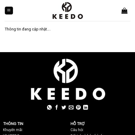
Skip
to
content
Thông tin đang cập nhật….
THÔNG TIN
HỖ TRỢ
Khuyến mãi
C
âu hỏi