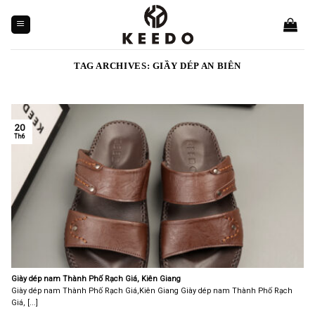
Skip
to
content
TAG ARCHIVES:
GIẦY DÉP AN BIÊN
20
Th6
Giày dép nam Thành Phố Rạch Giá, Kiên Giang
Giày dép nam Thành Phố Rạch Giá,Kiên Giang Giày dép nam Thành Phố Rạch
Giá, [...]