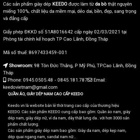
Các sản phẩm giày dép
KEEDO
được làm từ
da bò
thật nguyên
miếng 100%, chất liệu da mềm mại, dẻo dai, bền, đẹp, sang trọng
và đẳng cấp
Giấy phép ĐKKD số 51A8016642 cấp ngày 02/03/2021 tại
Phòng tài chính kế hoạch TP Cao Lãnh, Đồng Tháp
Mã số thuế: 8697433459-001
Showroom:
98 Tôn Đức Thắng, P Mỹ Phú, TP.Cao Lãnh, Đồng
Tháp
Phone: 0945.0505.48 - 0845.181.787
Email:
keedovietnam@gmail.com
QUẦN ÁO, GIÀY DÉP NAM CAO CẤP KEEDO
Keedo.vn là website bán lẻ thời trang cao cấp của thương hiệu
KEEDO. Các sản phẩm KEEDO cung cấp bao gồm: Quần áo nam, giày
dép nam, giày dép nữ, ví da nam, dây thắt lưng da.. với hơn 3000 sản
phẩm chất lượng.
Các sản phẩm giày dép nam bao gồm: Giày da nam, dép kẹp nam,
dép quai ngang nam, sandal nam nữ...