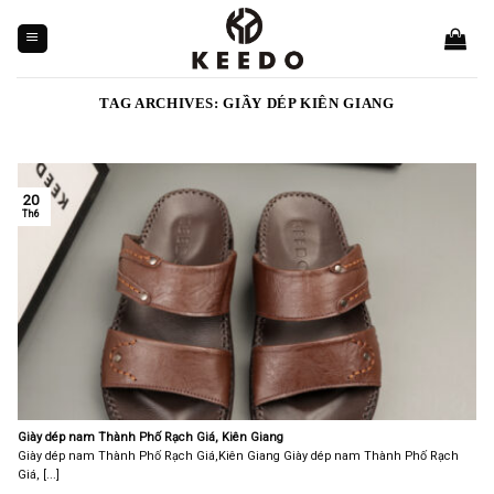
Skip
to
content
TAG ARCHIVES:
GIẦY DÉP KIÊN GIANG
20
Th6
Giày dép nam Thành Phố Rạch Giá, Kiên Giang
Giày dép nam Thành Phố Rạch Giá,Kiên Giang Giày dép nam Thành Phố Rạch
Giá, [...]