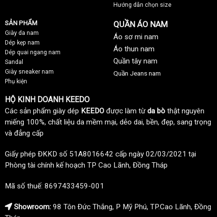
Hướng dẫn chọn size
SẢN PHẨM
QUẦN ÁO NAM
Giày da nam
Áo sơ mi nam
Dép kẹp nam
Áo thun nam
Dép quai ngang nam
Quần tây nam
Sandal
Giày sneaker nam
Quần Jeans nam
Phụ kiện
HỘ KINH DOANH KEEDO
Các sản phẩm giày dép
KEEDO
được làm từ
da bò
thật nguyên
miếng 100%, chất liệu da mềm mại, dẻo dai, bền, đẹp, sang trọng
và đẳng cấp
Giấy phép ĐKKD số 51A8016642 cấp ngày 02/03/2021 tại
Phòng tài chính kế hoạch TP Cao Lãnh, Đồng Tháp
Mã số thuế: 8697433459-001
Showroom:
98 Tôn Đức Thắng, P Mỹ Phú, TP.Cao Lãnh, Đồng