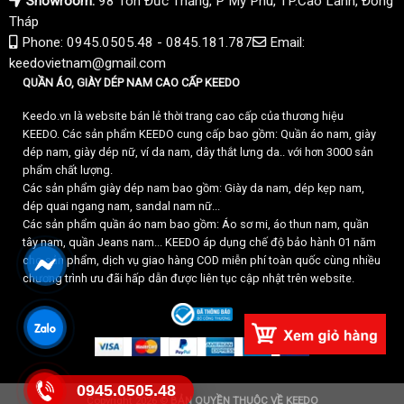
Showroom:
98 Tôn Đức Thắng, P Mỹ Phú, TP.Cao Lãnh, Đồng
Tháp
Phone: 0945.0505.48 - 0845.181.787
Email:
keedovietnam@gmail.com
QUẦN ÁO, GIÀY DÉP NAM CAO CẤP KEEDO
Keedo.vn là website bán lẻ thời trang cao cấp của thương hiệu
KEEDO. Các sản phẩm KEEDO cung cấp bao gồm: Quần áo nam, giày
dép nam, giày dép nữ, ví da nam, dây thắt lưng da.. với hơn 3000 sản
phẩm chất lượng.
Các sản phẩm giày dép nam bao gồm: Giày da nam, dép kẹp nam,
dép quai ngang nam, sandal nam nữ...
Các sản phẩm quần áo nam bao gồm: Áo sơ mi, áo thun nam, quần
tây nam, quần Jeans nam... KEEDO áp dụng chế độ bảo hành 01 năm
cho sản phẩm, dịch vụ giao hàng COD miễn phí toàn quốc cùng nhiều
chương trình ưu đãi hấp dẫn được liên tục cập nhật trên website.
0945.0505.48
Copyright 2026 ©
BẢN QUYỀN THUỘC VỀ KEEDO