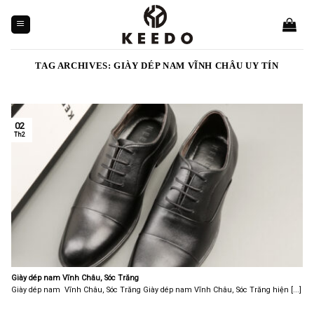
Skip
to
content
TAG ARCHIVES:
GIÀY DÉP NAM VĨNH CHÂU UY TÍN
02
Th2
Giày dép nam Vĩnh Châu, Sóc Trăng
Giày dép nam Vĩnh Châu, Sóc Trăng Giày dép nam Vĩnh Châu, Sóc Trăng hiện [...]