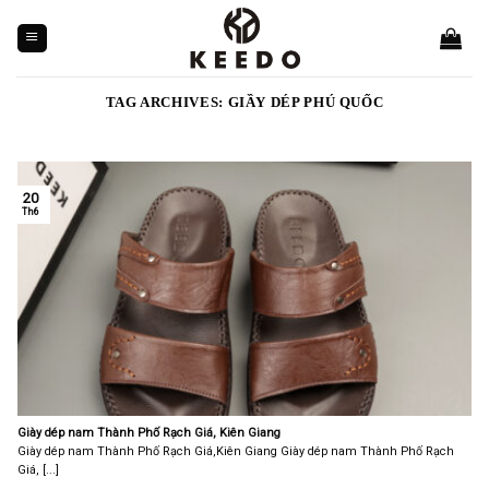
Skip
to
content
TAG ARCHIVES:
GIẦY DÉP PHÚ QUỐC
20
Th6
Giày dép nam Thành Phố Rạch Giá, Kiên Giang
Giày dép nam Thành Phố Rạch Giá,Kiên Giang Giày dép nam Thành Phố Rạch
Giá, [...]