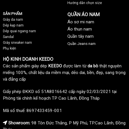
Hướng dẫn chọn size
SẢN PHẨM
QUẦN ÁO NAM
Giày da nam
Áo sơ mi nam
Dép kẹp nam
Áo thun nam
Dép quai ngang nam
Quần tây nam
Sandal
Giày sneaker nam
Quần Jeans nam
Phụ kiện
HỘ KINH DOANH KEEDO
Các sản phẩm giày dép
KEEDO
được làm từ
da bò
thật nguyên
miếng 100%, chất liệu da mềm mại, dẻo dai, bền, đẹp, sang trọng
và đẳng cấp
Giấy phép ĐKKD số 51A8016642 cấp ngày 02/03/2021 tại
Phòng tài chính kế hoạch TP Cao Lãnh, Đồng Tháp
Mã số thuế: 8697433459-001
Showroom:
98 Tôn Đức Thắng, P Mỹ Phú, TP.Cao Lãnh, Đồng