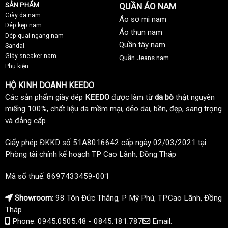
SẢN PHẨM
QUẦN ÁO NAM
Giày da nam
Áo sơ mi nam
Dép kẹp nam
Áo thun nam
Dép quai ngang nam
Quần tây nam
Sandal
Giày sneaker nam
Quần Jeans nam
Phụ kiện
HỘ KINH DOANH KEEDO
Các sản phẩm giày dép
KEEDO
được làm từ
da bò
thật nguyên
miếng 100%, chất liệu da mềm mại, dẻo dai, bền, đẹp, sang trọng
và đẳng cấp
Giấy phép ĐKKD số 51A8016642 cấp ngày 02/03/2021 tại
Phòng tài chính kế hoạch TP Cao Lãnh, Đồng Tháp
Mã số thuế: 8697433459-001
Showroom:
98 Tôn Đức Thắng, P Mỹ Phú, TP.Cao Lãnh, Đồng
Tháp
Phone: 0945.0505.48 - 0845.181.787
Email: