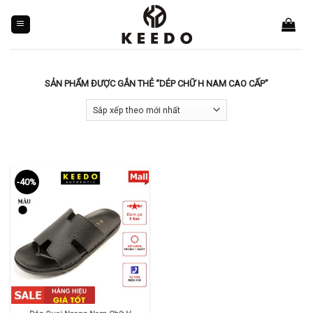
Skip
to
content
SẢN PHẨM ĐƯỢC GẮN THẺ “DÉP CHỮ H NAM CAO CẤP”
-40%