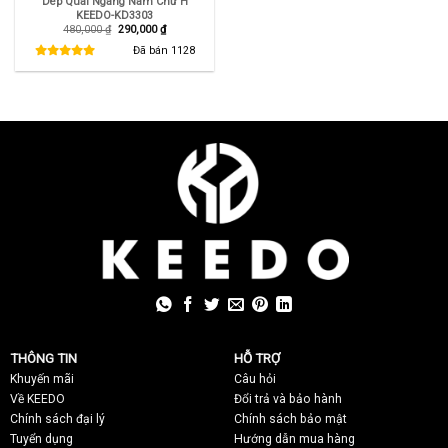
Dép Quai Ngang Nam Chữ H
KEEDO-KD3303
Giá
Giá
480,000
₫
290,000
₫
gốc
hiện
là:
tại
Đã bán
1128
480,000 ₫.
là:
290,000 ₫.
THÔNG TIN
HỖ TRỢ
Khuyến mãi
C
âu hỏi
Về KEEDO
Đổi trả và bảo hành
Chính sách đại lý
Chính sách bảo mật
Tuyển dụng
Hướng dẫn mua hàng