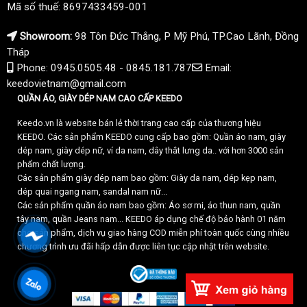
Mã số thuế: 8697433459-001
Showroom:
98 Tôn Đức Thắng, P Mỹ Phú, TP.Cao Lãnh, Đồng
Tháp
Phone: 0945.0505.48 - 0845.181.787
Email:
keedovietnam@gmail.com
QUẦN ÁO, GIÀY DÉP NAM CAO CẤP KEEDO
Keedo.vn là website bán lẻ thời trang cao cấp của thương hiệu
KEEDO. Các sản phẩm KEEDO cung cấp bao gồm: Quần áo nam, giày
dép nam, giày dép nữ, ví da nam, dây thắt lưng da.. với hơn 3000 sản
phẩm chất lượng.
Các sản phẩm giày dép nam bao gồm: Giày da nam, dép kẹp nam,
dép quai ngang nam, sandal nam nữ...
Các sản phẩm quần áo nam bao gồm: Áo sơ mi, áo thun nam, quần
tây nam, quần Jeans nam... KEEDO áp dụng chế độ bảo hành 01 năm
cho sản phẩm, dịch vụ giao hàng COD miễn phí toàn quốc cùng nhiều
chương trình ưu đãi hấp dẫn được liên tục cập nhật trên website.