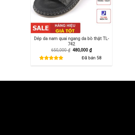
+
Dép da nam quai ngang da bò thật TL-
742
Giá
Giá
650,000
₫
480,000
₫
gốc
hiện
Đã bán
58
là:
tại
650,000 ₫.
là:
480,000 ₫.