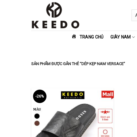
Skip
to
content
TRANG CHỦ
GIÀY NAM
SẢN PHẨM ĐƯỢC GẮN THẺ “DÉP KẸP NAM VERSACE”
-26%