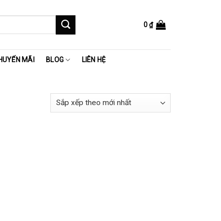
0
₫
HUYẾN MÃI
BLOG
LIÊN HỆ