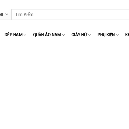
Tìm
kiếm:
DÉP NAM
QUẦN ÁO NAM
GIÀY NỮ
PHỤ KIỆN
K