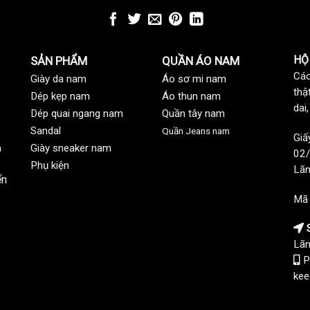
HỘ
SẢN PHẨM
QUẦN ÁO NAM
Các
Giày da nam
Áo sơ mi nam
thậ
Dép kẹp nam
Áo thun nam
dai
Dép quai ngang nam
Quần tây nam
Sandal
Quần Jeans nam
Giấ
n
Giày sneaker nam
02/
Phụ kiện
Lãn
ển
Mã
S
Lãn
P
kee