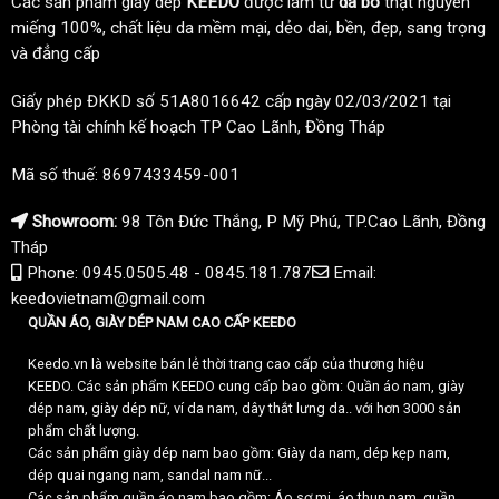
Các sản phẩm giày dép
KEEDO
được làm từ
da bò
thật nguyên
miếng 100%, chất liệu da mềm mại, dẻo dai, bền, đẹp, sang trọng
và đẳng cấp
Giấy phép ĐKKD số 51A8016642 cấp ngày 02/03/2021 tại
Phòng tài chính kế hoạch TP Cao Lãnh, Đồng Tháp
Mã số thuế: 8697433459-001
Showroom:
98 Tôn Đức Thắng, P Mỹ Phú, TP.Cao Lãnh, Đồng
Tháp
Phone: 0945.0505.48 - 0845.181.787
Email:
keedovietnam@gmail.com
QUẦN ÁO, GIÀY DÉP NAM CAO CẤP KEEDO
Keedo.vn là website bán lẻ thời trang cao cấp của thương hiệu
KEEDO. Các sản phẩm KEEDO cung cấp bao gồm: Quần áo nam, giày
dép nam, giày dép nữ, ví da nam, dây thắt lưng da.. với hơn 3000 sản
phẩm chất lượng.
Các sản phẩm giày dép nam bao gồm: Giày da nam, dép kẹp nam,
dép quai ngang nam, sandal nam nữ...
Các sản phẩm quần áo nam bao gồm: Áo sơ mi, áo thun nam, quần