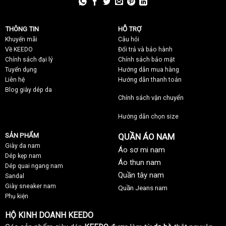
THÔNG TIN
HỖ TRỢ
Khuyến mãi
C
âu hỏi
Về KEEDO
Đổi trả và bảo hành
Chính sách đại lý
Chính sách bảo mật
Tuyển dụng
Hướng dẫn mua hàng
Liên hệ
Hướng dẫn thanh toán
Blog giày dép da
Chính sách vận chuyển
Hướng dẫn chọn size
SẢN PHẨM
QUẦN ÁO NAM
Giày da nam
Áo sơ mi nam
Dép kẹp nam
Áo thun nam
Dép quai ngang nam
Quần tây nam
Sandal
Giày sneaker nam
Quần Jeans nam
Phụ kiện
HỘ KINH DOANH KEEDO