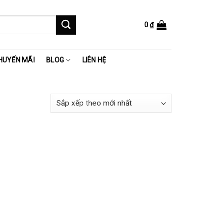
0
₫
HUYẾN MÃI
BLOG
LIÊN HỆ