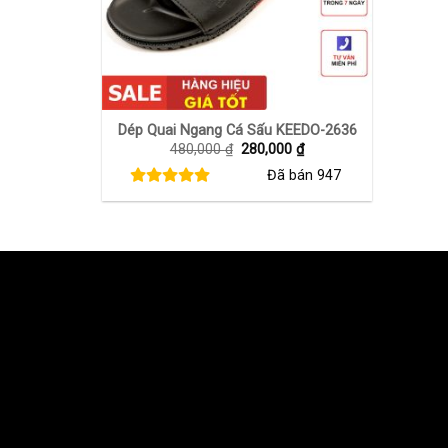
+
Dép Quai Ngang Cá Sấu KEEDO-2636
Giá
Giá
480,000
₫
280,000
₫
gốc
hiện
Đã bán
947
là:
tại
480,000 ₫.
là:
280,000 ₫.