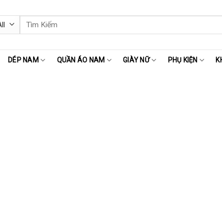
Tìm
kiếm:
DÉP NAM
QUẦN ÁO NAM
GIÀY NỮ
PHỤ KIỆN
K