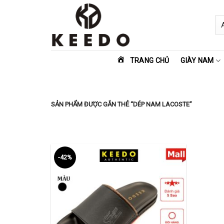
Skip
to
content
TRANG CHỦ
GIÀY NAM
SẢN PHẨM ĐƯỢC GẮN THẺ “DÉP NAM LACOSTE”
-42%