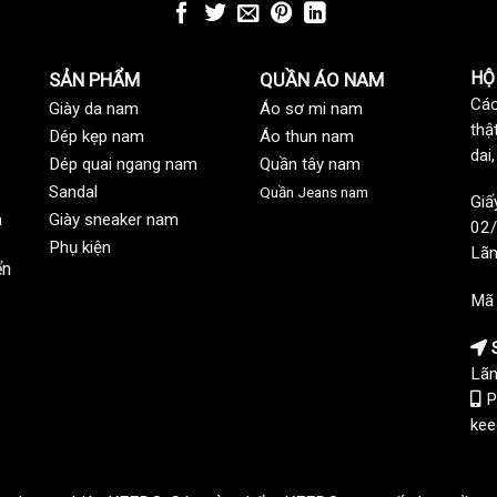
HỘ
SẢN PHẨM
QUẦN ÁO NAM
Các
Giày da nam
Áo sơ mi nam
thậ
Dép kẹp nam
Áo thun nam
dai
Dép quai ngang nam
Quần tây nam
Sandal
Quần Jeans nam
Giấ
n
Giày sneaker nam
02/
Phụ kiện
Lãn
ển
Mã
S
Lãn
P
kee