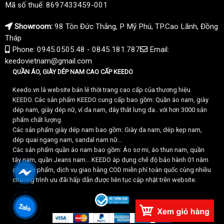
Mã số thuế: 8697433459-001
Showroom:
98 Tôn Đức Thắng, P Mỹ Phú, TP.Cao Lãnh, Đồng
Tháp
Phone: 0945.0505.48 - 0845.181.787
Email:
keedovietnam@gmail.com
QUẦN ÁO, GIÀY DÉP NAM CAO CẤP KEEDO
Keedo.vn là website bán lẻ thời trang cao cấp của thương hiệu
KEEDO. Các sản phẩm KEEDO cung cấp bao gồm: Quần áo nam, giày
dép nam, giày dép nữ, ví da nam, dây thắt lưng da.. với hơn 3000 sản
phẩm chất lượng.
Các sản phẩm giày dép nam bao gồm: Giày da nam, dép kẹp nam,
dép quai ngang nam, sandal nam nữ...
Các sản phẩm quần áo nam bao gồm: Áo sơ mi, áo thun nam, quần
tây nam, quần Jeans nam... KEEDO áp dụng chế độ bảo hành 01 năm
cho sản phẩm, dịch vụ giao hàng COD miễn phí toàn quốc cùng nhiều
chương trình ưu đãi hấp dẫn được liên tục cập nhật trên website.