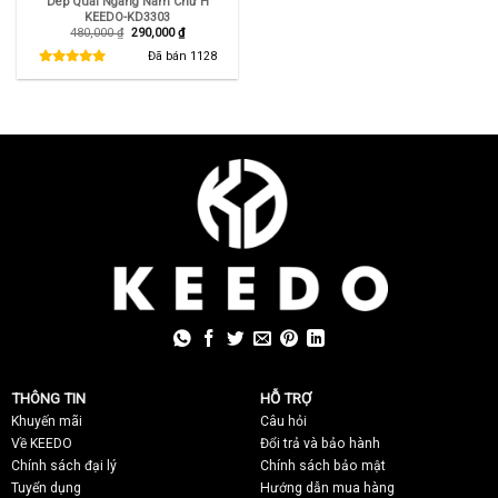
Dép Quai Ngang Nam Chữ H
KEEDO-KD3303
Giá
Giá
480,000
₫
290,000
₫
gốc
hiện
là:
tại
Đã bán
1128
480,000 ₫.
là:
290,000 ₫.
THÔNG TIN
HỖ TRỢ
Khuyến mãi
C
âu hỏi
Về KEEDO
Đổi trả và bảo hành
Chính sách đại lý
Chính sách bảo mật
Tuyển dụng
Hướng dẫn mua hàng