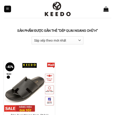
Skip
to
content
SẢN PHẨM ĐƯỢC GẮN THẺ “DÉP QUAI NGANG CHỮ H”
-40%