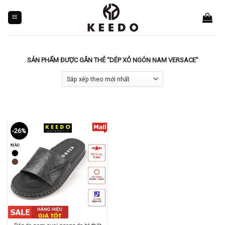
Skip
to
content
SẢN PHẨM ĐƯỢC GẮN THẺ “DÉP XỎ NGÓN NAM VERSACE”
-26%