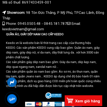
Mã số thuế: 8697433459-001
Showroom:
98 Tôn Đức Thắng, P Mỹ Phú, TP.Cao Lãnh, Đồng
Tháp
Phone: 0945.0505.48 - 0845.181.787
Email:
keedovietnam@gmail.com
QUẦN ÁO, GIÀY DÉP NAM CAO CẤP KEEDO
Keedo.vn là website bán lẻ thời trang cao cấp của thương hiệu
KEEDO. Các sản phẩm KEEDO cung cấp bao gồm: Quần áo nam, giày
dép nam, giày dép nữ, ví da nam, dây thắt lưng da.. với hơn 3000 sản
phẩm chất lượng.
Các sản phẩm giày dép nam bao gồm: Giày da nam, dép kẹp nam,
dép quai ngang nam, sandal nam nữ...
Các sản phẩm quần áo nam bao gồm: Áo sơ mi, áo thun nam, quần
tây nam, quần Jeans nam... KEEDO áp dụng chế độ bảo hành 01 năm
cho sản phẩm, dịch vụ giao hàng COD miễn phí toàn quốc cùng nhiều
chương trình ưu đãi hấp dẫn được liên tục cập nhật trên website.