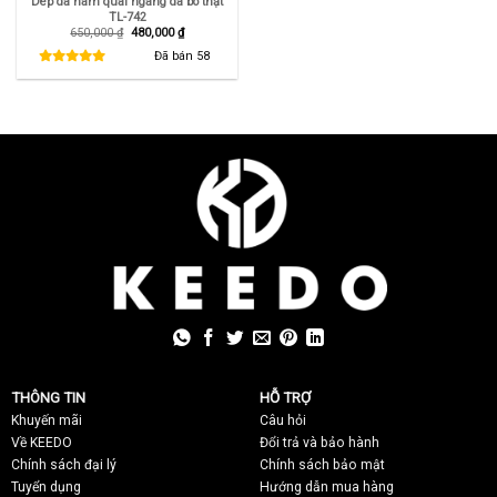
Dép da nam quai ngang da bò thật
TL-742
Giá
Giá
650,000
₫
480,000
₫
gốc
hiện
là:
tại
Đã bán
58
650,000 ₫.
là:
480,000 ₫.
THÔNG TIN
HỖ TRỢ
Khuyến mãi
C
âu hỏi
Về KEEDO
Đổi trả và bảo hành
Chính sách đại lý
Chính sách bảo mật
Tuyển dụng
Hướng dẫn mua hàng