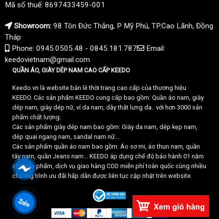
Mã số thuế: 8697433459-001
Showroom:
98 Tôn Đức Thắng, P Mỹ Phú, TP.Cao Lãnh, Đồng
Tháp
Phone: 0945.0505.48 - 0845.181.787
Email:
keedovietnam@gmail.com
QUẦN ÁO, GIÀY DÉP NAM CAO CẤP KEEDO
Keedo.vn là website bán lẻ thời trang cao cấp của thương hiệu
KEEDO. Các sản phẩm KEEDO cung cấp bao gồm: Quần áo nam, giày
dép nam, giày dép nữ, ví da nam, dây thắt lưng da.. với hơn 3000 sản
phẩm chất lượng.
Các sản phẩm giày dép nam bao gồm: Giày da nam, dép kẹp nam,
dép quai ngang nam, sandal nam nữ...
Các sản phẩm quần áo nam bao gồm: Áo sơ mi, áo thun nam, quần
tây nam, quần Jeans nam... KEEDO áp dụng chế độ bảo hành 01 năm
cho sản phẩm, dịch vụ giao hàng COD miễn phí toàn quốc cùng nhiều
chương trình ưu đãi hấp dẫn được liên tục cập nhật trên website.