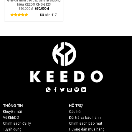
Giày da nam cao cấp da thật thương
hiệu KEEDO CNG-2123
Giá
Giá
850,000
₫
650,000
₫
gốc
hiện
là:
tại
Đã bán
417
850,000 ₫.
là:
650,000 ₫.
THÔNG TIN
HỖ TRỢ
Khuyến mãi
C
âu hỏi
Về KEEDO
Đổi trả và bảo hành
Chính sách đại lý
Chính sách bảo mật
Tuyển dụng
Hướng dẫn mua hàng