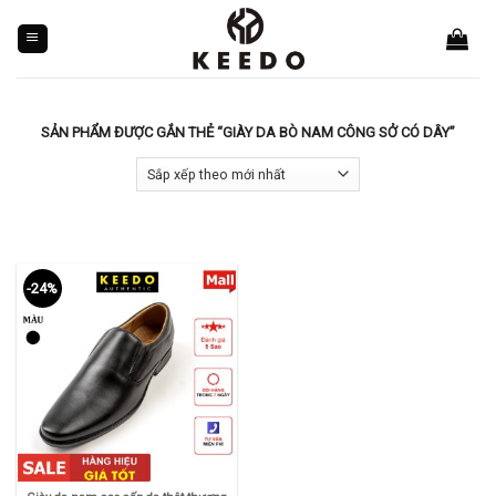
Skip
to
content
SẢN PHẨM ĐƯỢC GẮN THẺ “GIÀY DA BÒ NAM CÔNG SỞ CÓ DÂY”
-24%