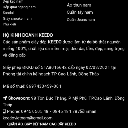
Dép kẹp nam
Áo thun nam
Dép quai ngang nam
Quần tây nam
Sandal
Giày sneaker nam
Quần Jeans nam
Phụ kiện
HỘ KINH DOANH KEEDO
Các sản phẩm giày dép
KEEDO
được làm từ
da bò
thật nguyên
miếng 100%, chất liệu da mềm mại, dẻo dai, bền, đẹp, sang trọng
và đẳng cấp
Giấy phép ĐKKD số 51A8016642 cấp ngày 02/03/2021 tại
Phòng tài chính kế hoạch TP Cao Lãnh, Đồng Tháp
Mã số thuế: 8697433459-001
Showroom:
98 Tôn Đức Thắng, P Mỹ Phú, TP.Cao Lãnh, Đồng
Tháp
Phone: 0945.0505.48 - 0845.181.787
Email:
keedovietnam@gmail.com
QUẦN ÁO, GIÀY DÉP NAM CAO CẤP KEEDO