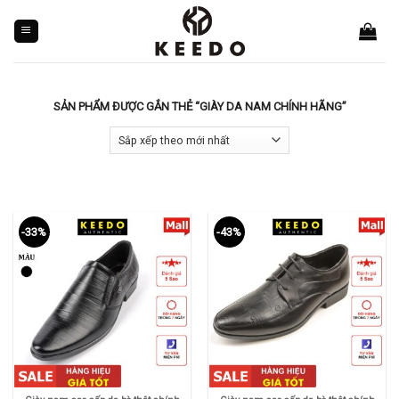
Skip
to
content
SẢN PHẨM ĐƯỢC GẮN THẺ “GIÀY DA NAM CHÍNH HÃNG”
-33%
-43%